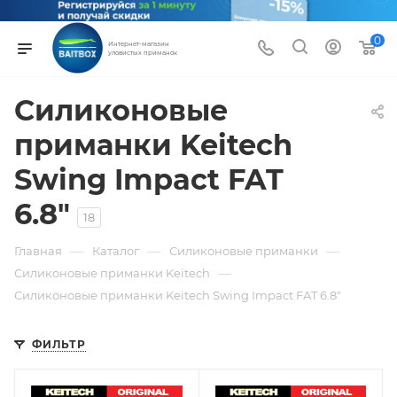
0
Интернет-магазин
уловистых приманок
Силиконовые
приманки Keitech
Swing Impact FAT
6.8"
18
—
—
—
Главная
Каталог
Силиконовые приманки
—
Силиконовые приманки Keitech
Силиконовые приманки Keitech Swing Impact FAT 6.8"
ФИЛЬТР