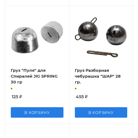
Груз "Пуля" для
Груз Разборная
Спиралей JIG SPRING
чебурашка "ШАР" 28
30 гр
гр.
125
₽
455
₽
В КОРЗИНУ
В КОРЗИНУ