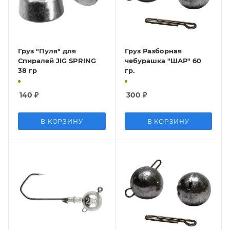
Груз "Пуля" для
Груз Разборная
Спиралей JIG SPRING
чебурашка "ШАР" 60
38 гр
гр.
140
₽
300
₽
В КОРЗИНУ
В КОРЗИНУ