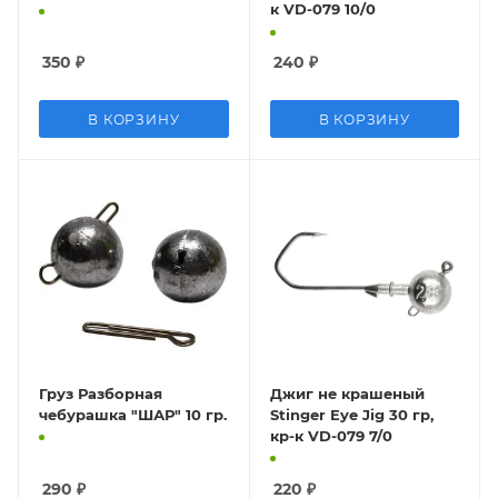
к VD-079 10/0
350
₽
240
₽
В КОРЗИНУ
В КОРЗИНУ
Груз Разборная
Джиг не крашеный
чебурашка "ШАР" 10 гр.
Stinger Eye Jig 30 гр,
кр-к VD-079 7/0
290
₽
220
₽