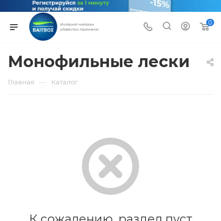
0
Интернет-магазин
уловистых приманок
Монофильные лески
—
Главная
Каталог
К сожалению, раздел пуст