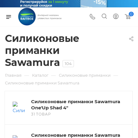
0
Интернет-магазин
уловистых приманок
Силиконовые
приманки
Sawamura
104
—
—
—
Главная
Каталог
Силиконовые приманки
Силиконовые приманки Sawamura
Силиконовые приманки Sawamura
One'Up Shad 4"
31 ТОВАР
Силиконовые приманки Sawamura