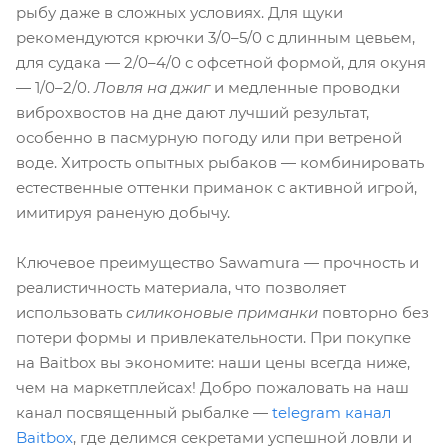
рыбу даже в сложных условиях. Для щуки
рекомендуются крючки 3/0–5/0 с длинным цевьем,
для судака — 2/0–4/0 с офсетной формой, для окуня
— 1/0–2/0.
Ловля на джиг
и медленные проводки
виброхвостов на дне дают лучший результат,
особенно в пасмурную погоду или при ветреной
воде. Хитрость опытных рыбаков — комбинировать
естественные оттенки приманок с активной игрой,
имитируя раненую добычу.
Ключевое преимущество Sawamura — прочность и
реалистичность материала, что позволяет
использовать
силиконовые приманки
повторно без
потери формы и привлекательности. При покупке
на Baitbox вы экономите: наши цены всегда ниже,
чем на маркетплейсах! Добро пожаловать на наш
канал посвященный рыбалке —
telegram канал
Baitbox
, где делимся секретами успешной ловли и