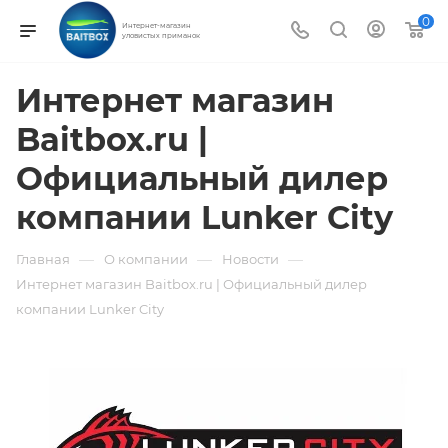
0
Интернет-магазин
уловистых приманок
Интернет магазин
Baitbox.ru |
Официальный дилер
компании Lunker City
—
—
—
Главная
О компании
Новости
Интернет магазин Baitbox.ru | Официальный дилер
компании Lunker City