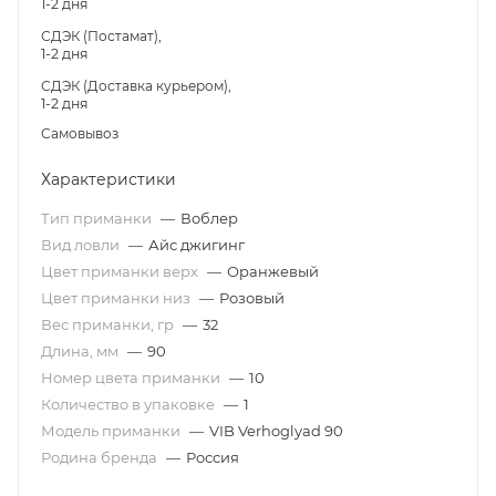
1-2 дня
СДЭК (Постамат),
1-2 дня
СДЭК (Доставка курьером),
1-2 дня
Самовывоз
Характеристики
Тип приманки
—
Воблер
Вид ловли
—
Айс джигинг
Цвет приманки верх
—
Оранжевый
Цвет приманки низ
—
Розовый
Вес приманки, гр
—
32
Длина, мм
—
90
Номер цвета приманки
—
10
Количество в упаковке
—
1
Модель приманки
—
VIB Verhoglyad 90
Родина бренда
—
Россия