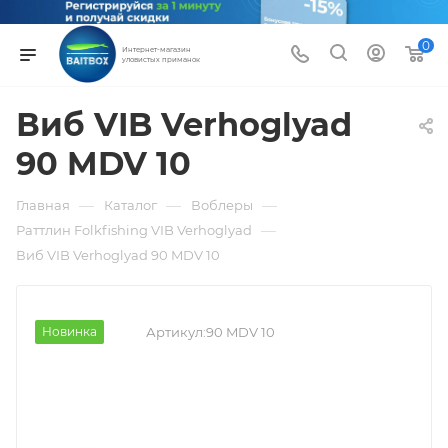
0
Интернет-магазин
уловистых приманок
Виб VIB Verhoglyad
90 MDV 10
—
—
—
Главная
Каталог
Воблеры
—
Раттлин Folkfishing VIB Verhoglyad
Виб VIB Verhoglyad 90 MDV 10
Новинка
Артикул:
90 MDV 10