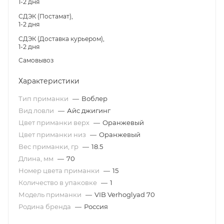
1-2 дня
СДЭК (Постамат),
1-2 дня
СДЭК (Доставка курьером),
1-2 дня
Самовывоз
Характеристики
Тип приманки
—
Воблер
Вид ловли
—
Айс джигинг
Цвет приманки верх
—
Оранжевый
Цвет приманки низ
—
Оранжевый
Вес приманки, гр
—
18.5
Длина, мм
—
70
Номер цвета приманки
—
15
Количество в упаковке
—
1
Модель приманки
—
VIB Verhoglyad 70
Родина бренда
—
Россия