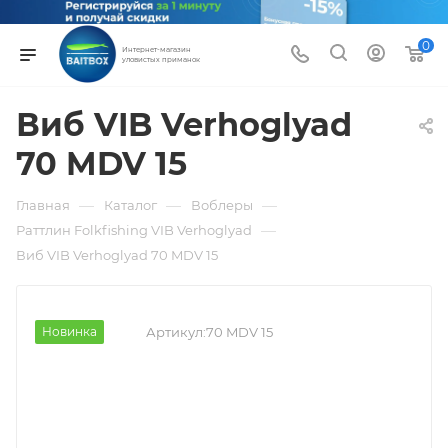
0
Интернет-магазин
уловистых приманок
Виб VIB Verhoglyad
70 MDV 15
—
—
—
Главная
Каталог
Воблеры
—
Раттлин Folkfishing VIB Verhoglyad
Виб VIB Verhoglyad 70 MDV 15
Новинка
Артикул:
70 MDV 15