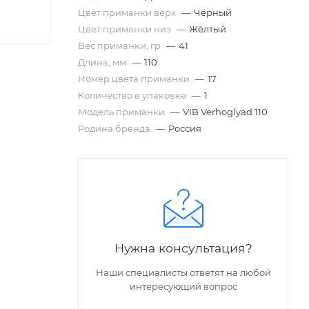
Цвет приманки верх
—
Чёрный
Цвет приманки низ
—
Жёлтый
Вес приманки, гр
—
41
Длина, мм
—
110
Номер цвета приманки
—
17
Количество в упаковке
—
1
Модель приманки
—
VIB Verhoglyad 110
Родина бренда
—
Россия
Нужна консультация?
рыбной
орое
Наши специалисты ответят на любой
интересующий вопрос