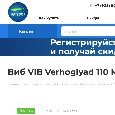
+7 (925) 9
Как купить
Скидки
Каталог
Виб VIB Verhoglyad 110 
—
—
—
Главная
Каталог
Воблеры
Раттлин Folkfishing
Новинка
Артикул:
110 MDV 17