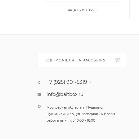
ЗАДАТЬ ВОПРОС
 Каждая
ательные
а атаку.
ПОДПИСАТЬСЯ НА РАССЫЛКУ
м от
ой
+7 (925) 901-5319
куня и
info@baitbox.ru
йниками,
Московская область, г. Пушкино,
 и
Пушкинский г.о., ул. Западная, 1А Время
работы пн - пт. с 10.00 - 18.00