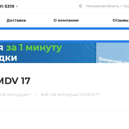
01-5319
Московская область, г. Пуш
Доставка
О компании
Отзывы
MDV 17
—
 VIB Verhoglyad
Виб VIB Verhoglyad 110 MDV 17