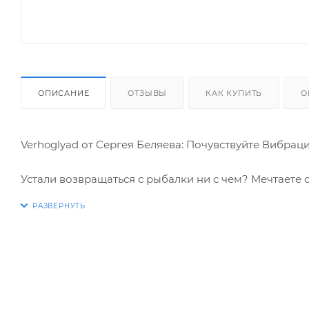
ОПИСАНИЕ
ОТЗЫВЫ
КАК КУПИТЬ
О
Verhoglyad от Сергея Беляева: Почувствуйте Вибрац
Устали возвращаться с рыбалки ни с чем? Мечтаете 
демонстрироваться друзьям?
Хватит полагаться на удачу! Представляем вам Verho
ловли, Сергея Беляева. Этот воблер не просто прима
превратит даже самого начинающего рыболова в н