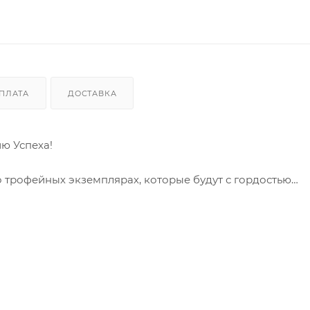
ПЛАТА
ДОСТАВКА
ию Успеха!
о трофейных экземплярах, которые будут с гордостью
glyad – раттлин (VIB) от известного мастера и эксперта 
нка, это - ключ к вашей рыболовной удаче, оружие, кот
астоящего профессионала!