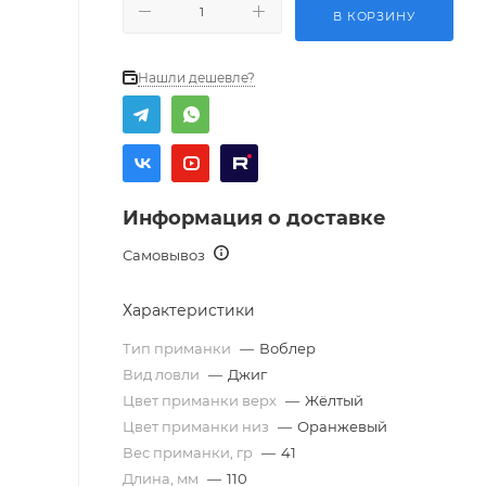
В КОРЗИНУ
Нашли дешевле?
Информация о доставке
Самовывоз
Характеристики
Тип приманки
—
Воблер
Вид ловли
—
Джиг
Цвет приманки верх
—
Жёлтый
Цвет приманки низ
—
Оранжевый
Вес приманки, гр
—
41
Длина, мм
—
110