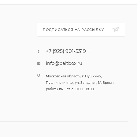
ПОДПИСАТЬСЯ НА РАССЫЛКУ
 Каждая
ательные
+7 (925) 901-5319
а атаку.
info@baitbox.ru
м от
Московская область, г. Пушкино,
ой
Пушкинский г.о., ул. Западная, 1А Время
куня и
работы пн - пт. с 10.00 - 18.00
йниками,
 и