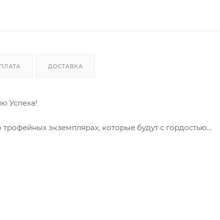
ПЛАТА
ДОСТАВКА
ию Успеха!
о трофейных экземплярах, которые будут с гордостью
glyad – раттлин (VIB) от известного мастера и эксперта 
нка, это - ключ к вашей рыболовной удаче, оружие, кот
астоящего профессионала!