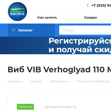
+7 (925) 9
Как купить
Скидки
Каталог
Виб VIB Verhoglyad 110 
—
—
—
Главная
Каталог
Воблеры
Раттлин Folkfishing
Новинка
Артикул:
110 MDV 13