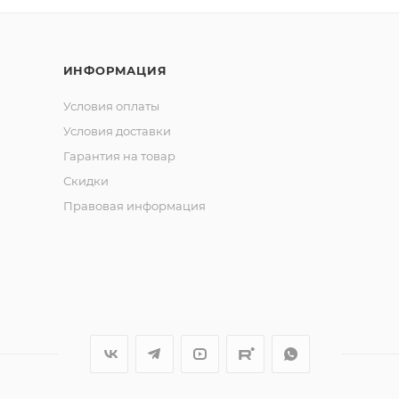
ИНФОРМАЦИЯ
hoglyad многолетний опыт, знания и страсть к рыбалке.
Условия оплаты
тобы максимально эффективно привлекать хищника.
Условия доставки
ометрии тела, Verhoglyad создает интенсивные, привлек
Гарантия на товар
 расстояниях. Эта игра провоцирует даже сытую рыбу н
Скидки
ализированное исполнение делают Verhoglyad неотличимы
Правовая информация
 уверенно атакует!
зличных условиях – на течении и в стоячей воде, на разн
но использовать его круглый год, ловя щуку, судака, о
ественных материалов и оснащен острыми, прочными тро
. Вы сможете уверенно вываживать даже самых крупных