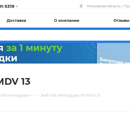
01-5319
Московская область, г. Пуш
Доставка
О компании
Отзывы
MDV 13
—
 VIB Verhoglyad
Виб VIB Verhoglyad 110 MDV 13