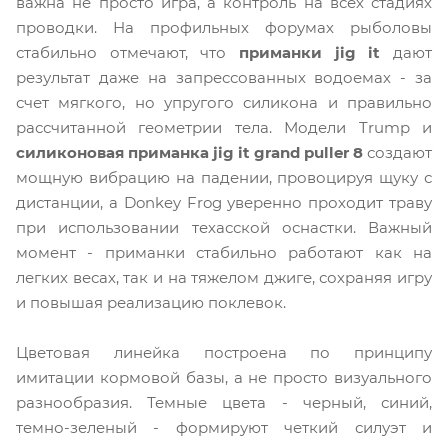
важна не просто игра, а контроль на всех стадиях
проводки. На профильных форумах рыболовы
стабильно отмечают, что
приманки jig it
дают
результат даже на запрессованных водоемах - за
счет мягкого, но упругого силикона и правильно
рассчитанной геометрии тела. Модели Trump и
силиконовая приманка jig it grand puller 8
создают
мощную вибрацию на падении, провоцируя щуку с
дистанции, а Donkey Frog уверенно проходит траву
при использовании техасской оснастки. Важный
момент - приманки стабильно работают как на
легких весах, так и на тяжелом джиге, сохраняя игру
и повышая реализацию поклевок.
Цветовая линейка построена по принципу
имитации кормовой базы, а не просто визуального
разнообразия. Темные цвета - черный, синий,
темно-зеленый - формируют четкий силуэт и