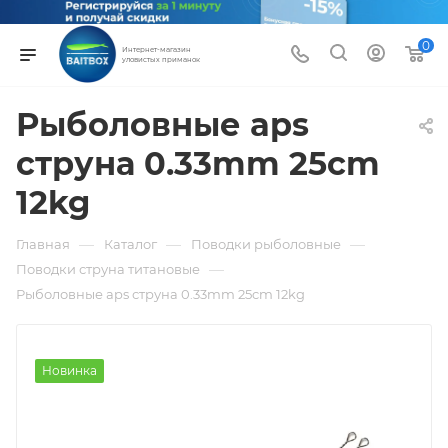
0
Интернет-магазин
уловистых приманок
Рыболовные aps
струна 0.33mm 25cm
12kg
—
—
—
Главная
Каталог
Поводки рыболовные
—
Поводки струна титановые
Рыболовные aps струна 0.33mm 25cm 12kg
Новинка