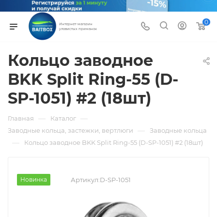
0
Интернет-магазин
уловистых приманок
Кольцо заводное
BKK Split Ring-55 (D-
SP-1051) #2 (18шт)
—
—
Главная
Каталог
—
Заводные кольца, застежки, вертлюги
Заводные кольца
—
Кольцо заводное BKK Split Ring-55 (D-SP-1051) #2 (18шт)
Новинка
Артикул:
D-SP-1051