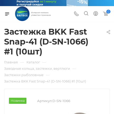
0
Интернет-магазин
уловистых приманок
Застежка BKK Fast
Snap-41 (D-SN-1066)
#1 (10шт)
—
—
Главная
Каталог
—
Заводные кольца, застежки, вертлюги
—
Застежки рыболовные
Застежка BKK Fast Snap-41 (D-SN-1066) #1 (10шт)
Новинка
Артикул:
D-SN-1066