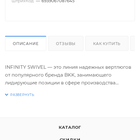
ШтрихКод
—
6939067087645
ОПИСАНИЕ
ОТЗЫВЫ
КАК КУПИТЬ
INFINITY SWIVEL — это линия надежных вертлюгов
от популярного бренда BKK, занимающего
лидирующие позиции в сфере производства
рыболовной фурнитуры. Особенность этой модели
заключается в идеальном соотношении диаметров
обоих заводных колец и общего габарита самого
вертлюга, что минимизирует вероятность
спутывания оснастки.
КАТАЛОГ
Поверхность металлических частей подвергнута
СКИДКИ