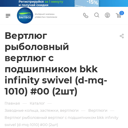
0
Интернет-магазин
уловистых приманок
Вертлюг
рыболовный
вертлюг с
подшипником bkk
infinity swivel (d-mq-
1010) #00 (2шт)
—
—
Главная
Каталог
—
—
Заводные кольца, застежки, вертлюги
Вертлюги
Вертлюг рыболовный вертлюг с подшипником bkk infinity
swivel (d-mq-1010) #00 (2шт)