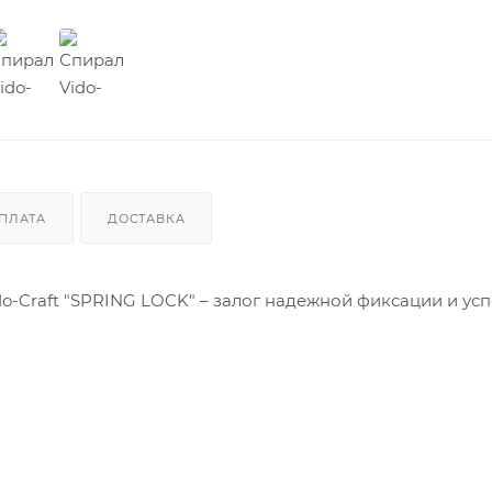
ПЛАТА
ДОСТАВКА
o-Craft "SPRING LOCK" – залог надежной фиксации и ус
манок? Хотите, чтобы каждая проводка была максималь
пираль для силиконовых приманок Vido-Craft "SPRING 
дежную фиксацию приманки на крючке и продлит срок 