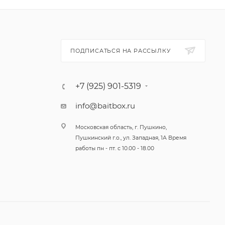
ПОДПИСАТЬСЯ НА РАССЫЛКУ
даже при
+7 (925) 901-5319
е снова и
info@baitbox.ru
гих.
Московская область, г. Пушкино,
ке. Не
Пушкинский г.о., ул. Западная, 1А Время
работы пн - пт. с 10.00 - 18.00
роводке и
к любой