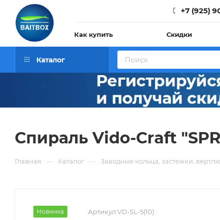
+7 (925) 9
Как купить
Скидки
Каталог
Спираль Vido-Craft "SP
—
—
Главная
Каталог
Заводные кольца, застежки, вертл
Новинка
Артикул:
VD-SL-5(10)