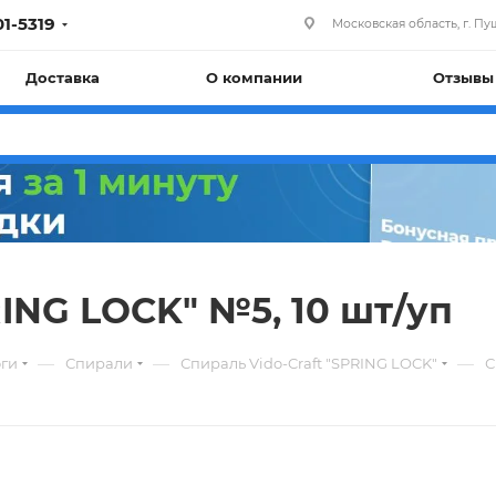
01-5319
Московская область, г. Пуш
Доставка
О компании
Отзывы
RING LOCK" №5, 10 шт/уп
—
—
—
юги
Спирали
Спираль Vido-Craft "SPRING LOCK"
С