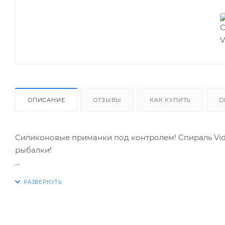
ОПИСАНИЕ
ОТЗЫВЫ
КАК КУПИТЬ
О
Силиконовые приманки под контролем! Спираль Vid
рыбалки!
Устали от сползающих и рвущихся силиконовых при
эффективной и приносила трофейные экземпляры? С
это революционное решение, которое обеспечит на
службы!