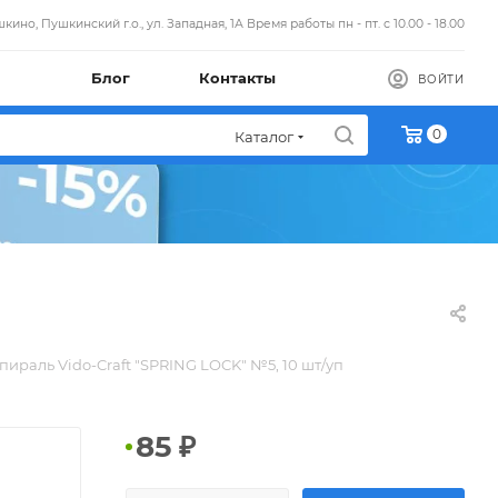
кино, Пушкинский г.о., ул. Западная, 1А Время работы пн - пт. с 10.00 - 18.00
Блог
Контакты
ВОЙТИ
0
Каталог
пираль Vido-Craft "SPRING LOCK" №5, 10 шт/уп
85
₽