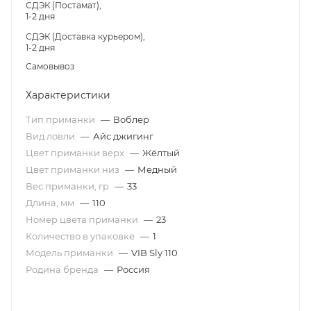
СДЭК (Постамат),
1-2 дня
СДЭК (Доставка курьером),
1-2 дня
Самовывоз
Характеристики
Тип приманки
—
Воблер
Вид ловли
—
Айс джигинг
Цвет приманки верх
—
Жёлтый
Цвет приманки низ
—
Медный
Вес приманки, гр
—
33
Длина, мм
—
110
Номер цвета приманки
—
23
Количество в упаковке
—
1
Модель приманки
—
VIB Sly 110
Родина бренда
—
Россия