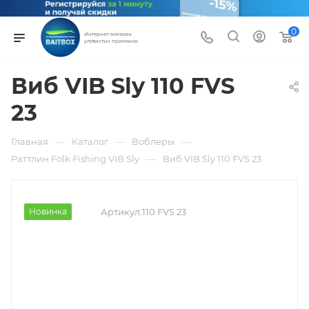
0
Интернет-магазин
уловистых приманок
Виб VIB Sly 110 FVS
23
—
—
—
Главная
Каталог
Воблеры
—
Раттлин Folk Fishing VIB Sly
Виб VIB Sly 110 FVS 23
Новинка
Артикул:
110 FVS 23