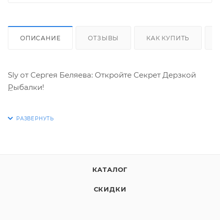
ОПИСАНИЕ
ОТЗЫВЫ
КАК КУПИТЬ
Sly от Сергея Беляева: Откройте Секрет Дерзкой
Рыбалки!
Устали от предсказуемых решений и монотонных
проводок? Хотите раттлин, который действительно
выделяется и провоцирует хищника на дерзкую
атаку?
КАТАЛОГ
Встречайте Sly – VIB, разработанный легендой
СКИДКИ
спиннинговой ловли, Сергеем Беляевым. Это не
просто приманка, это – философия агрессивной