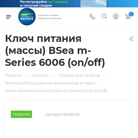
0
Интернет-магазин
уловистых приманок
Ключ питания
(массы) ВSea m-
Series 6006 (on/off)
—
—
—
Главная
Каталог
Товары для катеров
—
Электрооборудование для катеров и лодок
Ключ питания (массы) ВSea m-Series 6006 (on/off)
Новинка
Артикул:
BS6006