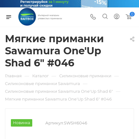
0
Интернет-магазин
уловистых приманок
Мягкие приманки
Sawamura One'Up
Shad 6" #046
—
—
—
Главная
Каталог
Силиконовые приманки
—
Силиконовые приманки Sawamura
—
Силиконовые приманки Sawamura One'Up Shad 6"
Мягкие приманки Sawamura One'Up Shad 6" #046
Новинка
Артикул:
SWSH6046