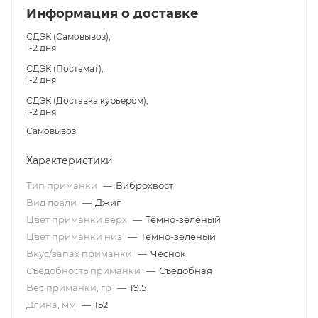
Информация о доставке
СДЭК (Самовывоз),
1-2 дня
СДЭК (Постамат),
1-2 дня
СДЭК (Доставка курьером),
1-2 дня
Самовывоз
Характеристики
Тип приманки
—
Виброхвост
Вид ловли
—
Джиг
Цвет приманки верх
—
Тёмно-зелёный
Цвет приманки низ
—
Тёмно-зелёный
Вкус/запах приманки
—
Чеснок
Съедобность приманки
—
Съедобная
Вес приманки, гр
—
19.5
Длина, мм
—
152