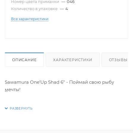
Номер цвета приманки
—
046
Количество в упаковке
—
4
Все характеристики
ОПИСАНИЕ
ХАРАКТЕРИСТИКИ
ОТЗЫВЫ
Sawamura One'Up Shad 6" - Поймай свою рыбу
мечты!
Реалистичная игра, неотразимый аромат, уловистая
форма!