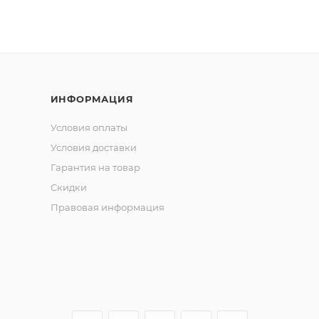
аменимой:
ет мощные колебания, привлекающие рыбу с больших рас
 с добавлением натуральных ингредиентов стимулирует
ИНФОРМАЦИЯ
Условия оплаты
, окуня и других хищных рыб на различных оснастках.
Условия доставки
ный силикон выдерживает многократные поклевки и сохр
Гарантия на товар
ичных и провоцирующих цветов позволяет подобрать
Скидки
Правовая информация
иция в ваш успех на рыбалке! Закажите сейчас и убедите