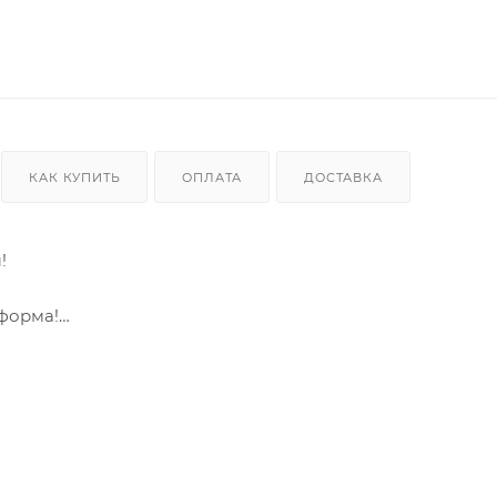
КАК КУПИТЬ
ОПЛАТА
ДОСТАВКА
!
 форма!
это выбор профессионалов и ключ к успешной рыбалке. 
у с невероятной точностью, соблазняя даже самого ост