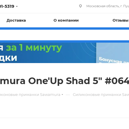
01-5319
Московская область, г. Пуш
Доставка
О компании
Отзывы
ura One'Up Shad 5" #06
—
иконовые приманки Sawamura
Силиконовые приманки Saw