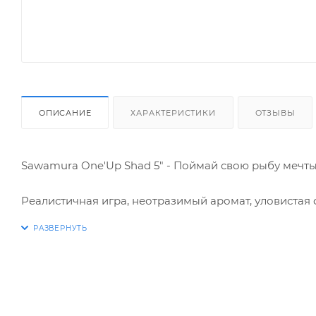
ОПИСАНИЕ
ХАРАКТЕРИСТИКИ
ОТЗЫВЫ
Sawamura One'Up Shad 5" - Поймай свою рыбу мечты
Реалистичная игра, неотразимый аромат, уловистая
Силиконовая приманка Sawamura One'Up Shad 5" – 
приманка, ставшая легендой, имитирует живую рыбк
хищника.