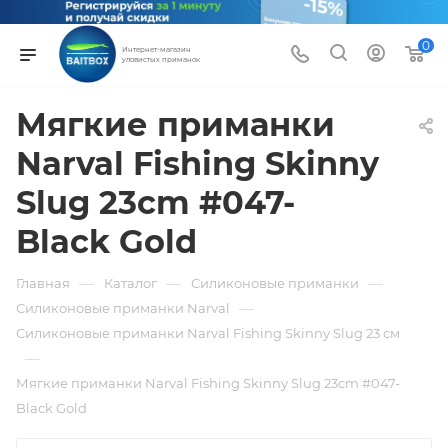
0
Интернет-магазин
уловистых приманок
Мягкие приманки
Narval Fishing Skinny
Slug 23cm #047-
Black Gold
—
—
—
Главная
Каталог
Силиконовые приманки
—
Силиконовые приманки Narval
Силиконовые приманки Narval Fishing Skinny Slug 23 см
—
Мягкие приманки Narval Fishing Skinny Slug 23cm #047-
Black Gold