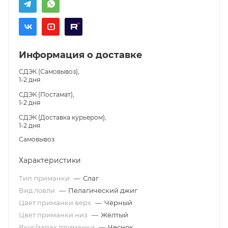
Информация о доставке
СДЭК (Самовывоз),
1-2 дня
СДЭК (Постамат),
1-2 дня
СДЭК (Доставка курьером),
1-2 дня
Самовывоз
Характеристики
Тип приманки
—
Слаг
Вид ловли
—
Пелагический джиг
Цвет приманки верх
—
Чёрный
Цвет приманки низ
—
Жёлтый
Вкус/запах приманки
—
Чеснок