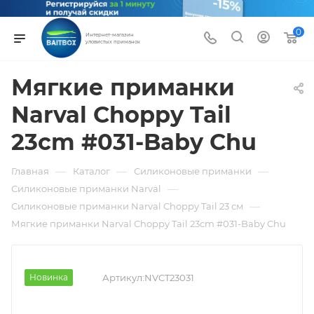
0
Интернет-магазин
уловистых приманок
Мягкие приманки
Narval Choppy Tail
23cm #031-Baby Chu
—
—
—
Главная
Каталог
Силиконовые приманки
—
Силиконовые приманки Narval
—
Силиконовые приманки Narval Choppy Tail 23 см
Мягкие приманки Narval Choppy Tail 23cm #031-Baby Chu
Новинка
Артикул:
NVCT23031