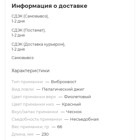
Информация о доставке
СДЭК (Самовывоз),
1-2 дня
СДЭК (Постамат),
1-2 дня
СДЭК (Доставка курьером),
1-2 дня
Самовывоз
Характеристики
Тип приманки
—
Виброхвост
Вид ловли
—
Пелагический джиг
Цвет приманки верх
—
Фиолетовый
Цвет приманки низ
—
Красный
Вкус/запах приманки
—
Чеснок
Съедобность приманки
—
Несъедобная
Вес приманки, гр
—
66
Длина, мм
—
230