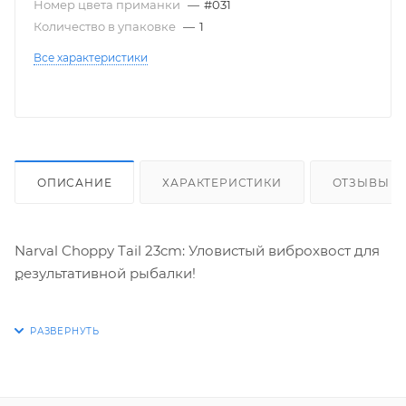
Номер цвета приманки
—
#031
Количество в упаковке
—
1
Все характеристики
ОПИСАНИЕ
ХАРАКТЕРИСТИКИ
ОТЗЫВЫ
Narval Choppy Tail 23cm: Уловистый виброхвост для
результативной рыбалки!
Ищете приманку, которая соблазнит даже самого
пассивного хищника? Narval Choppy Tail 23cm – это
виброхвост, созданный для результативной рыбалки