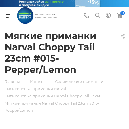
0
Интернет-магазин
уловистых приманок
Мягкие приманки
Narval Choppy Tail
23cm #015-
Pepper/Lemon
—
—
—
Главная
Каталог
Силиконовые приманки
—
Силиконовые приманки Narval
—
Силиконовые приманки Narval Choppy Tail 23 см
Мягкие приманки Narval Choppy Tail 23cm #015-
Pepper/Lemon