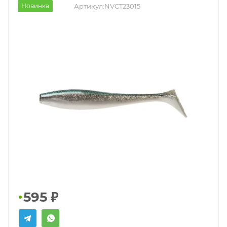
Новинка
Артикул:
NVCT23015
595
₽