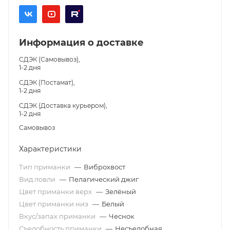
Информация о доставке
СДЭК (Самовывоз),
1-2 дня
СДЭК (Постамат),
1-2 дня
СДЭК (Доставка курьером),
1-2 дня
Самовывоз
Характеристики
Тип приманки
—
Виброхвост
Вид ловли
—
Пелагический джиг
Цвет приманки верх
—
Зелёный
Цвет приманки низ
—
Белый
Вкус/запах приманки
—
Чеснок
Съедобность приманки
—
Несъедобная