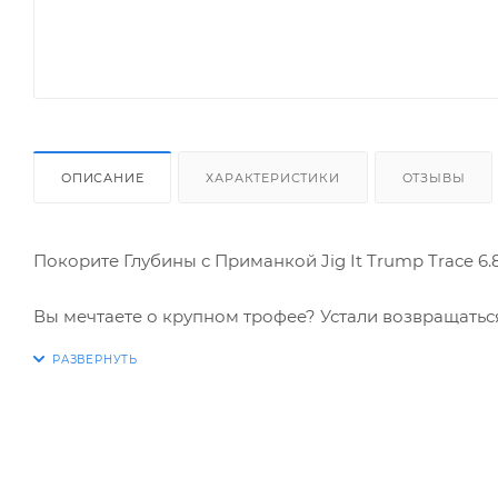
ОПИСАНИЕ
ХАРАКТЕРИСТИКИ
ОТЗЫВЫ
Покорите Глубины с Приманкой Jig It Trump Trace 6
Вы мечтаете о крупном трофее? Устали возвращатьс
и вооружиться секретным оружием – силиконовой при
кусок резины, это тщательно продуманная имитация
и привередливых хищников.
Почему Jig It Trump Trace 6.8 Squid – Ваш Ключ к Усп