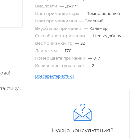
Вид ловли
—
Джиг
Цвет приманки верх
—
Тёмно-зелёный
Цвет приманки низ
—
Зелёный
Вкус/запах приманки
—
Кальмар
Съедобность приманки
—
Несъедобная
Вес приманки, гр
—
32
Длина, мм
—
170
Номер цвета приманки
—
017
Количество в упаковке
—
2
ова!
Все характеристики
тактику
 просто
торожных
Нужна консультация?