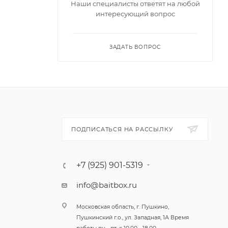
Наши специалисты ответят на любой
интересующий вопрос
отана с
чайших
ЗАДАТЬ ВОПРОС
е
 включая
уку,
ПОДПИСАТЬСЯ НА РАССЫЛКУ
 к
е
+7 (925) 901-5319
с
info@baitbox.ru
!
Московская область, г. Пушкино,
Пушкинский г.о., ул. Западная, 1А Время