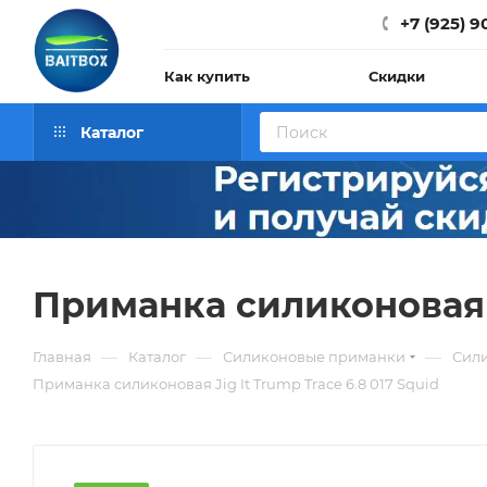
+7 (925) 9
Как купить
Скидки
Каталог
Приманка силиконовая Ji
—
—
—
Главная
Каталог
Силиконовые приманки
Сили
Приманка силиконовая Jig It Trump Trace 6.8 017 Squid