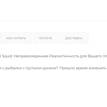
КАК КУПИТЬ
ОПЛАТА
ДОСТАВКА
.8 Squid: Непревзойденная Реалистичность для Вашего Ул
я с рыбалки с пустыми руками? Пришло время изменить 
манкой Jig It Trump Trace 6.8 Squid! Эта приманка – не
 кальмара, созданная, чтобы соблазнить даже самых ос
еху?