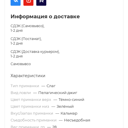
Информация о доставке
СДЭК (Самовывоз),
1-2 дня
СДЭК (Постамат),
1-2 дня
СДЭК (Доставка курьером),
1-2 дня
Самовывоз
Характеристики
Тип приманки
—
Слаг
Вид ловли
—
Пелагический джиг
Цвет приманки верх
—
Тёмно-синий
Цвет приманки низ
—
Зелёный
Вкус/запах приманки
—
Кальмар
Съедобность приманки
—
Несъедобная
Вес приманки, гр
—
28