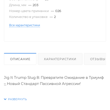
Длина, мм
—
203
Номер цвета приманки
—
026
Количество в упаковке
—
2
Все характеристики
ОПИСАНИЕ
ХАРАКТЕРИСТИКИ
ОТЗЫВЫ
Jig It Trump Slug 8: Превратите Ожидание в Триумф
– Новый Стандарт Пассивной Агрессии!
В мире, где каждая деталь имеет значение, где опыт
встречается с инновациями, а тихая решимость
приносит самые громкие трофеи, рождается Jig It