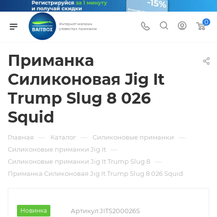
0
Интернет-магазин
уловистых приманок
Приманка
Силиконовая Jig It
Trump Slug 8 026
Squid
—
—
—
Главная
Каталог
Силиконовые приманки
—
Силиконовые приманки Jig It
—
Силиконовые приманки Jig It Trump Slug 8
Приманка Силиконовая Jig It Trump Slug 8 026 Squid
Новинка
Артикул:
JITS200026S