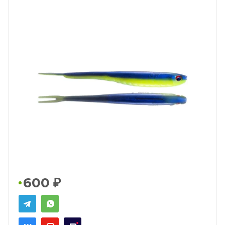
600
₽