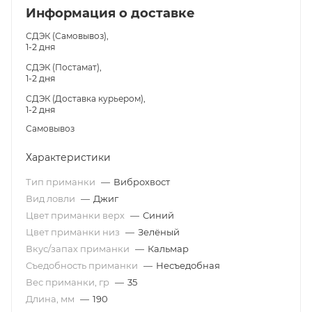
Информация о доставке
СДЭК (Самовывоз),
1-2 дня
СДЭК (Постамат),
1-2 дня
СДЭК (Доставка курьером),
1-2 дня
Самовывоз
Характеристики
Тип приманки
—
Виброхвост
Вид ловли
—
Джиг
Цвет приманки верх
—
Синий
Цвет приманки низ
—
Зелёный
Вкус/запах приманки
—
Кальмар
Съедобность приманки
—
Несъедобная
Вес приманки, гр
—
35
Длина, мм
—
190