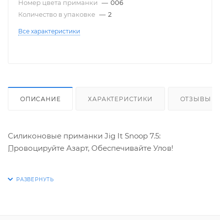
Номер цвета приманки
—
006
Количество в упаковке
—
2
Все характеристики
ОПИСАНИЕ
ХАРАКТЕРИСТИКИ
ОТЗЫВЫ
Силиконовые приманки Jig It Snoop 7.5:
Провоцируйте Азарт, Обеспечивайте Улов!
Вы рыболов, стремящийся к совершенству,
жаждущий ощутить адреналин поклевки крупного
хищника? Вам нужна приманка, которая не просто
имитирует добычу, а гипнотизирует ее, заставляя