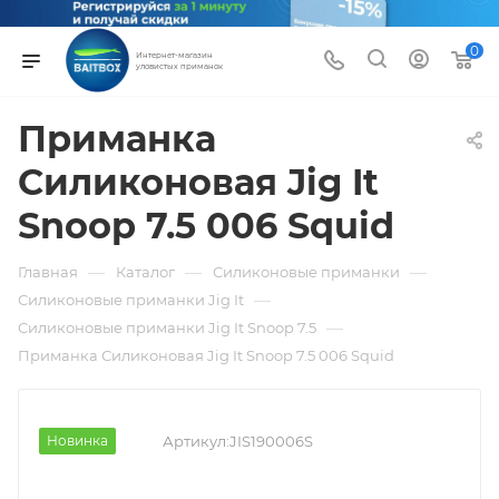
0
Интернет-магазин
уловистых приманок
Приманка
Силиконовая Jig It
Snoop 7.5 006 Squid
—
—
—
Главная
Каталог
Силиконовые приманки
—
Силиконовые приманки Jig It
—
Силиконовые приманки Jig It Snoop 7.5
Приманка Силиконовая Jig It Snoop 7.5 006 Squid
Новинка
Артикул:
JIS190006S