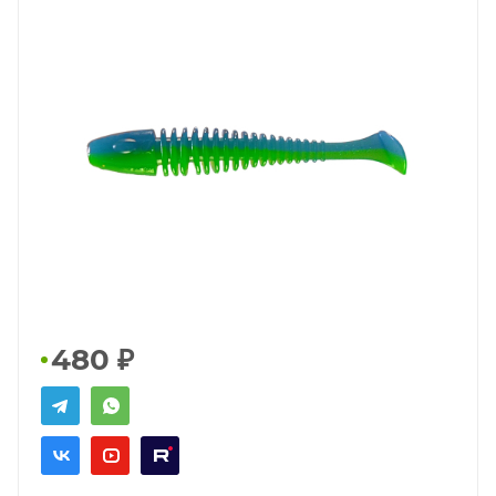
480
₽