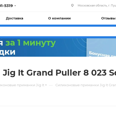
01-5319
Московская область, г. Пуш
Доставка
О компании
Отзывы
g It Grand Puller 8 023 S
—
коновые приманки Jig It
Силиконовые приманки Jig It Gran