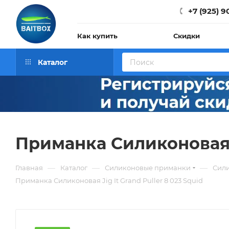
+7 (925) 9
Как купить
Скидки
Каталог
Приманка Силиконовая Ji
—
—
—
Главная
Каталог
Силиконовые приманки
Сили
Приманка Силиконовая Jig It Grand Puller 8 023 Squid