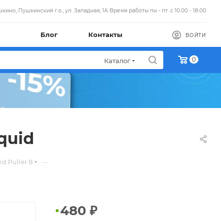
кино, Пушкинский г.о., ул. Западная, 1А Время работы пн - пт. с 10.00 - 18.00
Блог
Контакты
ВОЙТИ
0
Каталог
quid
—
d Puller 8
480
₽