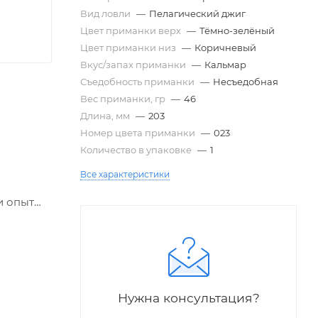
Вид ловли
—
Пелагический джиг
Цвет приманки верх
—
Тёмно-зелёный
Цвет приманки низ
—
Коричневый
Вкус/запах приманки
—
Кальмар
Съедобность приманки
—
Несъедобная
Вес приманки, гр
—
46
Длина, мм
—
203
Номер цвета приманки
—
023
Количество в упаковке
—
1
Все характеристики
и опыт
,
мах.
Нужна консультация?