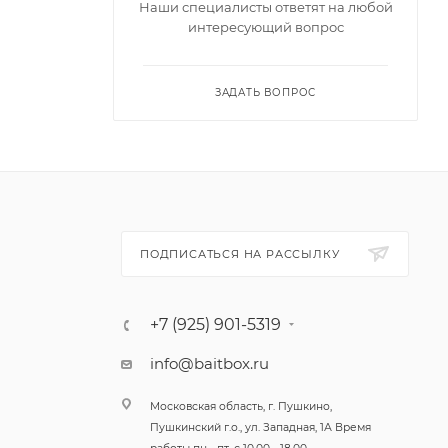
Наши специалисты ответят на любой
интересующий вопрос
ы можете
ЗАДАТЬ ВОПРОС
 времени.
ую
 чтобы
ПОДПИСАТЬСЯ НА РАССЫЛКУ
+7 (925) 901-5319
го зрения
кают
info@baitbox.ru
е на
Московская область, г. Пушкино,
очетание
Пушкинский г.о., ул. Западная, 1А Время
ожности и