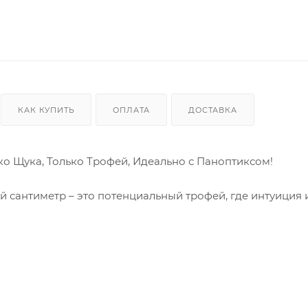
КАК КУПИТЬ
ОПЛАТА
ДОСТАВКА
лько Щука, Только Трофей, Идеально с Паноптиксом!
 сантиметр – это потенциальный трофей, где интуиция 
 хищника, появляется Jig It Grand Puller 8 – приманка,
 о случайных поклевках и малоактивных экземплярах. Эта
связке с передовыми технологиями, такими как Panoptix
ь самых матерых щук, обитающих в ваших любимых водое
 трофейных экземпляров?