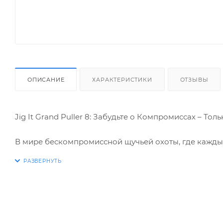
ОПИСАНИЕ
ХАРАКТЕРИСТИКИ
ОТЗЫВЫ
Jig It Grand Puller 8: Забудьте о Компромиссах – То
В мире бескомпромиссной щучьей охоты, где каждый
рыбака встречаются лицом к лицу с неумолимой силой
созданная для тех, кто не терпит полумер. Забудьте
силиконовая легенда, адаптированная для работы в 
позволит вам целенаправленно искать и соблазнят
Готовы ли вы покорить стихию и стать властелином