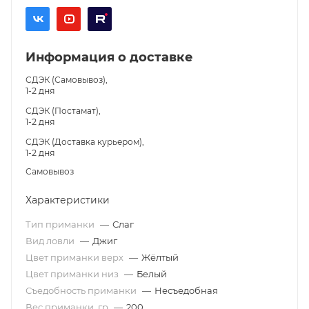
Информация о доставке
СДЭК (Самовывоз),
1-2 дня
СДЭК (Постамат),
1-2 дня
СДЭК (Доставка курьером),
1-2 дня
Самовывоз
Характеристики
Тип приманки
—
Слаг
Вид ловли
—
Джиг
Цвет приманки верх
—
Жёлтый
Цвет приманки низ
—
Белый
Съедобность приманки
—
Несъедобная
Вес приманки, гр
—
200