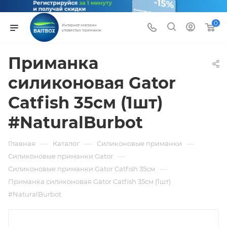
0
Интернет-магазин
уловистых приманок
Приманка
силиконовая Gator
Catfish 35см (1шт)
#NaturalBurbot
—
—
—
Главная
Каталог
Силиконовые приманки
—
Силиконовые приманки Gator
—
Силиконовые приманки Gator Catfish 35см
Приманка силиконовая Gator Catfish 35см (1шт)
#NaturalBurbot