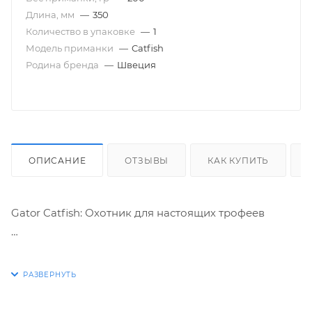
Длина, мм
—
350
Количество в упаковке
—
1
Модель приманки
—
Catfish
Родина бренда
—
Швеция
ОПИСАНИЕ
ОТЗЫВЫ
КАК КУПИТЬ
Gator Catfish: Охотник для настоящих трофеев
Забудьте о простых силиконках. Представляем
эволюцию приманки для хищника — Gator Catfish.
Это не просто копия, это концентрация ключевых