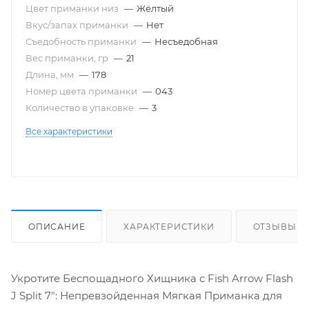
Цвет приманки низ
—
Жёлтый
Вкус/запах приманки
—
Нет
Съедобность приманки
—
Несъедобная
Вес приманки, гр
—
21
Длина, мм
—
178
Номер цвета приманки
—
043
Количество в упаковке
—
3
Все характеристики
ОПИСАНИЕ
ХАРАКТЕРИСТИКИ
ОТЗЫВЫ
Укротите Беспощадного Хищника с Fish Arrow Flash
J Split 7": Непревзойденная Мягкая Приманка для