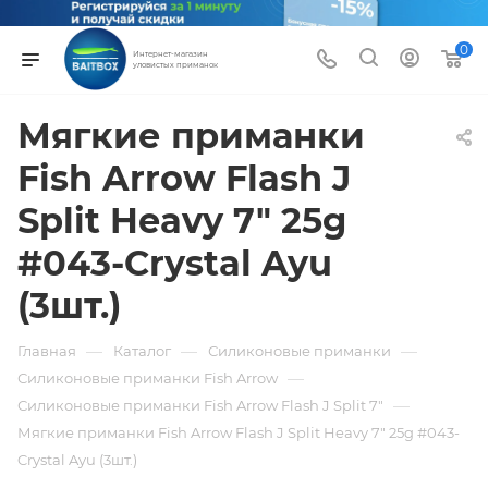
0
Интернет-магазин
уловистых приманок
Мягкие приманки
Fish Arrow Flash J
Split Heavy 7" 25g
#043-Crystal Ayu
(3шт.)
—
—
—
Главная
Каталог
Силиконовые приманки
—
Силиконовые приманки Fish Arrow
—
Силиконовые приманки Fish Arrow Flash J Split 7"
Мягкие приманки Fish Arrow Flash J Split Heavy 7" 25g #043-
Crystal Ayu (3шт.)