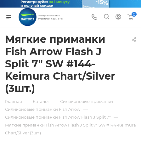
0
Интернет-магазин
уловистых приманок
Мягкие приманки
Fish Arrow Flash J
Split 7" SW #144-
Keimura Chart/Silver
(3шт.)
—
—
—
Главная
Каталог
Силиконовые приманки
—
Силиконовые приманки Fish Arrow
—
Силиконовые приманки Fish Arrow Flash J Split 7"
Мягкие приманки Fish Arrow Flash J Split 7" SW #144-Keimura
Chart/Silver (3шт.)