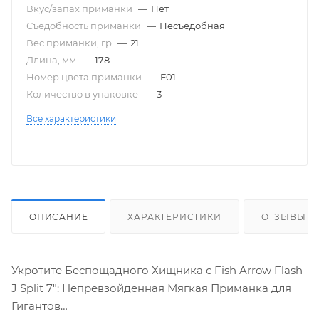
Вкус/запах приманки
—
Нет
Съедобность приманки
—
Несъедобная
Вес приманки, гр
—
21
Длина, мм
—
178
Номер цвета приманки
—
F01
Количество в упаковке
—
3
Все характеристики
ОПИСАНИЕ
ХАРАКТЕРИСТИКИ
ОТЗЫВЫ
Укротите Беспощадного Хищника с Fish Arrow Flash
J Split 7": Непревзойденная Мягкая Приманка для
Гигантов