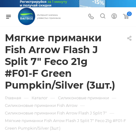
0
Интернет-магазин
уловистых приманок
Мягкие приманки
Fish Arrow Flash J
Split 7" Feco 21g
#F01-F Green
Pumpkin/Silver (3шт.)
—
—
—
Главная
Каталог
Силиконовые приманки
—
Силиконовые приманки Fish Arrow
—
Силиконовые приманки Fish Arrow Flash J Split 7"
Мягкие приманки Fish Arrow Flash J Split 7" Feco 21g #F01-F
Green Pumpkin/Silver (3шт.)