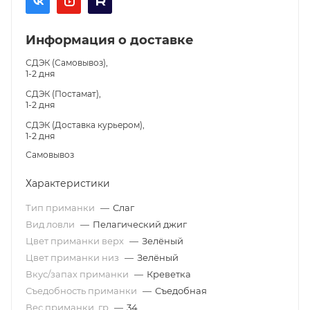
Информация о доставке
СДЭК (Самовывоз),
1-2 дня
СДЭК (Постамат),
1-2 дня
СДЭК (Доставка курьером),
1-2 дня
Самовывоз
Характеристики
Тип приманки
—
Слаг
Вид ловли
—
Пелагический джиг
Цвет приманки верх
—
Зелёный
Цвет приманки низ
—
Зелёный
Вкус/запах приманки
—
Креветка
Съедобность приманки
—
Съедобная
Вес приманки, гр
—
34