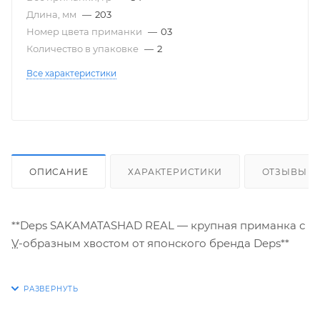
Длина, мм
—
203
Номер цвета приманки
—
03
Количество в упаковке
—
2
Все характеристики
ОПИСАНИЕ
ХАРАКТЕРИСТИКИ
ОТЗЫВЫ
**Deps SAKAMATASHAD REAL — крупная приманка с
V-образным хвостом от японского бренда Deps**
Откройте для себя уникальную рыболовную
привлекательность с крупной приманкой **Deps
SAKAMATASHAD REAL** — надежным выбором для