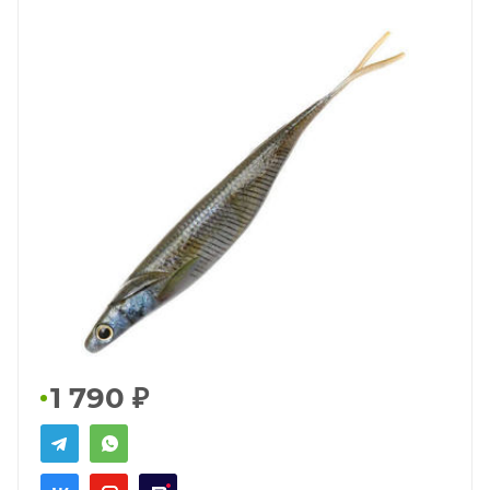
1 790
₽