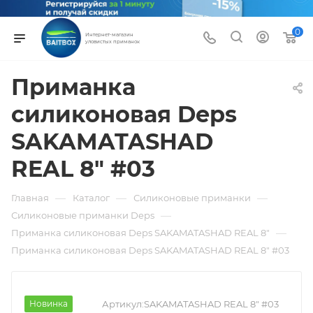
0
Интернет-магазин
уловистых приманок
Приманка
силиконовая Deps
SAKAMATASHAD
REAL 8" #03
—
—
—
Главная
Каталог
Силиконовые приманки
—
Силиконовые приманки Deps
—
Приманка силиконовая Deps SAKAMATASHAD REAL 8"
Приманка силиконовая Deps SAKAMATASHAD REAL 8" #03
Новинка
Артикул:
SAKAMATASHAD REAL 8" #03