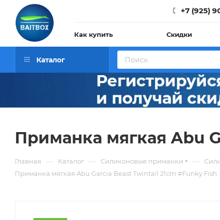
+7 (925) 9
Как купить
Скидки
Каталог
Приманка мягкая Abu Ga
—
—
—
Главная
Каталог
Силиконовые приманки
Сили
Приманка мягкая Abu Garcia Beast Twintail 21cm #Funky Fish