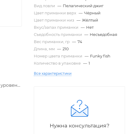
Вид ловли
—
Пелагический джиг
Цвет приманки верх
—
Чёрный
Цвет приманки низ
—
Жёлтый
Вкус/запах приманки
—
Нет
Съедобность приманки
—
Несъедобная
Вес приманки, гр
—
74
Длина, мм
—
210
Номер цвета приманки
—
Funky fish
Количество в упаковке
—
1
Все характеристики
 уровень.
вкам и
Нужна консультация?