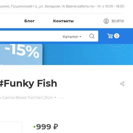
кино, Пушкинский г.о., ул. Западная, 1А Время работы пн - пт. с 10.00 - 18.00
Блог
Контакты
ВОЙТИ
0
Каталог
#Funky Fish
—
arcia Beast Twintail 21cm
999
₽