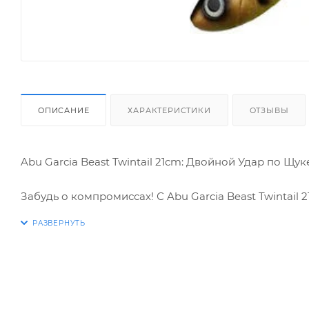
ОПИСАНИЕ
ХАРАКТЕРИСТИКИ
ОТЗЫВЫ
Abu Garcia Beast Twintail 21cm: Двойной Удар по Щук
Забудь о компромиссах! С Abu Garcia Beast Twintail
Эта мягкая приманка – не просто имитация рыбки, 
спиннингиста, жаждущего заполучить заветный троф
притягивает хищника, а реалистичная игра провоци
незабываемым эмоциям!