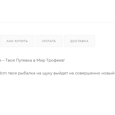
КАК КУПИТЬ
ОПЛАТА
ДОСТАВКА
е – Твоя Путевка в Мир Трофеев!
 21cm твоя рыбалка на щуку выйдет на совершенно новый
это оружие массового поражения в арсенале любого
ей. Двойной хвост, словно гипнотическое заклинание,
рует на мгновенную атаку. Приготовься к мощным покле