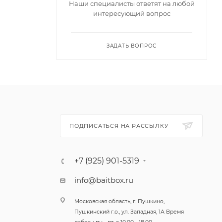
Наши специалисты ответят на любой
интересующий вопрос
которые
ЗАДАТЬ ВОПРОС
ую игру.
нка,
ПОДПИСАТЬСЯ НА РАССЫЛКУ
ый
+7 (925) 901-5319
info@baitbox.ru
Московская область, г. Пушкино,
Пушкинский г.о., ул. Западная, 1А Время