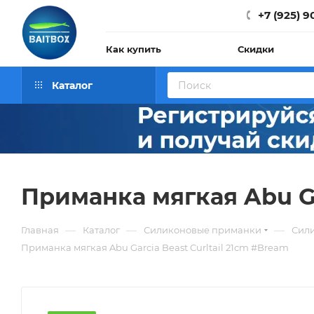
+7 (925) 9
Как купить
Скидки
Каталог
Приманка мягкая Abu Ga
—
—
—
Главная
Каталог
Силиконовые приманки
Сили
Приманка мягкая Abu Garcia Beast Curltail 21cm #Bream