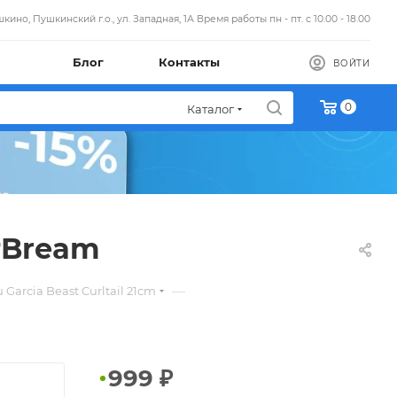
кино, Пушкинский г.о., ул. Западная, 1А Время работы пн - пт. с 10.00 - 18.00
Блог
Контакты
ВОЙТИ
0
Каталог
 #Bream
—
arcia Beast Curltail 21cm
999
₽