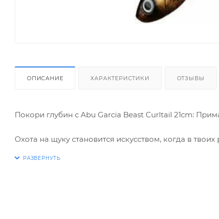
ОПИСАНИЕ
ХАРАКТЕРИСТИКИ
ОТЗЫВЫ
Покори глубин с Abu Garcia Beast Curltail 21cm: Пр
Охота на щуку становится искусством, когда в твоих р
см – не просто кусок резины, это ключ к впечатляю
пустых поклевках и разочарованиях – с Beast Curlta
Почему Beast Curltail – твой выбор номер один?