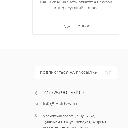
Наши специалисты ответят на любой
интересующий вопрос
ые
ищника!
у с
ЗАДАТЬ ВОПРОС
манка
абудь о
tail –
ПОДПИСАТЬСЯ НА РАССЫЛКУ
Curltail
отает
+7 (925) 901-5319
info@baitbox.ru
Московская область, г. Пушкино,
Пушкинский г.о., ул. Западная, 1А Время
стовому