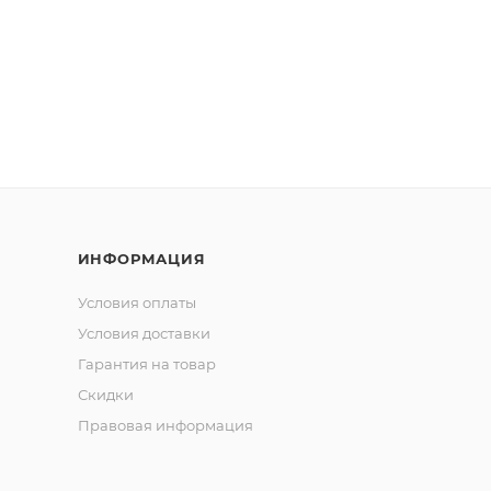
 хвостового плавника создает мощные колебания, котор
ной воде, эта приманка – словно маяк для голодного х
укция позволяет Beast Curltail имитировать живую добыч
стно и бескомпромиссно!
чественного, эластичного и прочного силикона, эта при
яет свою форму даже после многочисленных рыбалок. З
tail прослужит тебе верой и правдой!
оптимален для охоты на крупную, матерую щуку. Beast Curl
ИНФОРМАЦИЯ
их до натуралистичных и сдержанных – в линейке Beast 
Условия оплаты
овли и настроения хищника. Подбери цвет, который раб
Условия доставки
Гарантия на товар
Скидки
Правовая информация
рышный вариант. Медленно тяни приманку, позволяя хво