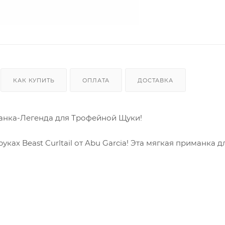
КАК КУПИТЬ
ОПЛАТА
ДОСТАВКА
иманка-Легенда для Трофейной Щуки!
уках Beast Curltail от Abu Garcia! Эта мягкая приманка д
щим трофеям, которые раньше тебе только снились. Забуд
il ты всегда будешь на шаг впереди хищника!