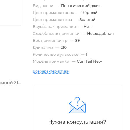
Вид ловли
—
Пелагический джиг
Цвет приманки верх
—
Чёрный
Цвет приманки низ
—
Золотой
Вкус/запах приманки
—
Нет
Съедобность приманки
—
Несъедобная
Вес приманки, гр
—
89
Длина, мм
—
210
Количество в упаковке
—
1
Модель приманки
—
Curl Tail New
Все характеристики
линой 21
ь о
Нужна консультация?