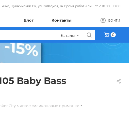
кино, Пушкинский г.о., ул. Западная, 1А Время работы пн - пт. с 10.00 - 18.00
Блог
Контакты
ВОЙТИ
0
Каталог
105 Baby Bass
—
nker City мягкие силиконовые приманки