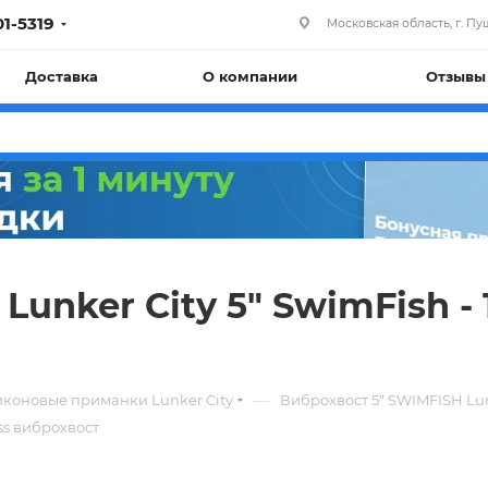
01-5319
Московская область, г. Пуш
Доставка
О компании
Отзывы
unker City 5" SwimFish - 
—
коновые приманки Lunker City
Виброхвост 5" SWIMFISH Lu
ss виброхвост