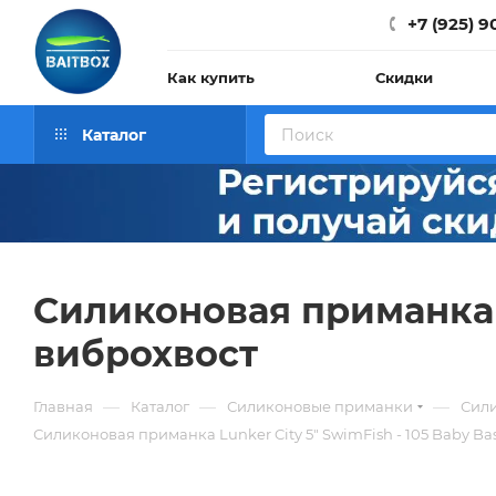
+7 (925) 9
Как купить
Скидки
Каталог
Силиконовая приманка L
виброхвост
—
—
—
Главная
Каталог
Силиконовые приманки
Сили
Силиконовая приманка Lunker City 5" SwimFish - 105 Baby Ba