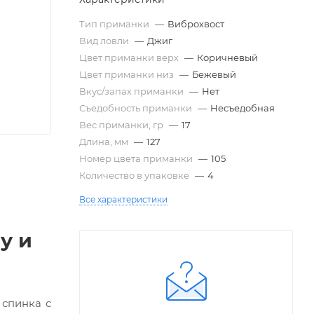
Тип приманки
—
Виброхвост
Вид ловли
—
Джиг
Цвет приманки верх
—
Коричневый
Цвет приманки низ
—
Бежевый
Вкус/запах приманки
—
Нет
Съедобность приманки
—
Несъедобная
Вес приманки, гр
—
17
Длина, мм
—
127
Номер цвета приманки
—
105
Количество в упаковке
—
4
Все характеристики
у и
 спинка с