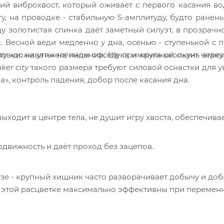
ий виброхвост, который оживает с первого касания во
у, на проводке - стабильную S-амплитуду, будто ранен
ду золотистая спинка даёт заметный силуэт, в прозрачн
. Весной веди медленно у дна, осенью - ступенькой с п
вки: на утяжелённом офсете приманка скользит через 
ту «доживать» на падении. Щука и крупный окунь атаку
er city
такого размера требуют силовой оснастки для 
а», контроль падения, добор после касания дна.
выходит в центре тела, не душит игру хвоста, обеспечива
подвижность и даёт проход без зацепов.
узе - крупный хищник часто разворачивает добычу и до
 этой расцветке максимально эффективны при перемен