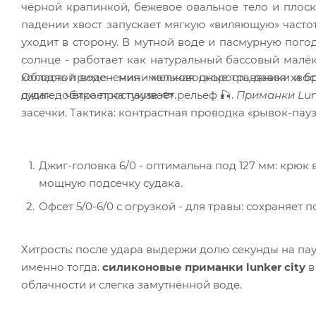
чёрной крапинкой, бежевое овальное тело и плоск
падении хвост запускает мягкую «виляющую» частот
уходит в сторону. В мутной воде и пасмурную пого
солнце - работает как натуральный бассовый малёк
Область применения - мелководные травяники и бро
холодной воде - минимальная скорость, давая хвос
джиге - чётко простукивает рельеф 🎣.
Приманки Lunk
судак добирает на паузе 🐟.
засечки. Тактика: контрастная проводка «рывок-пауз
Джиг-головка 6/0 - оптимальна под 127 мм: крюк 
мощную подсечку судака.
Офсет 5/0-6/0 с огрузкой - для травы: сохраняет 
Хитрость: после удара выдержи долю секунды на па
именно тогда.
силиконовые приманки lunker city
в
облачности и слегка замутнённой воде.