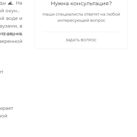
ды 🌊. На
Нужна консультация?
ый окунёк
Наши специалисты ответят на любой
ой воде и
интересующий вопрос
аузами, в
траву, на
ют резко,
уверенной
ЗАДАТЬ ВОПРОС
ет
бирает
ной