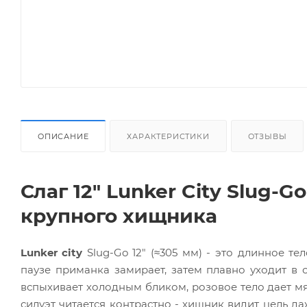
ОПИСАНИЕ
ХАРАКТЕРИСТИКИ
ОТЗЫВЫ
Слаг 12" Lunker City Slug-G
крупного хищника
Lunker city
Slug-Go 12" (≈305 мм) - это длинное те
паузе приманка замирает, затем плавно уходит в 
вспыхивает холодным бликом, розовое тело дает мя
силуэт читается контрастно - хищник видит цель да