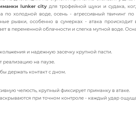
иманки lunker city
для трофейной щуки и судака, ког
а по холодной воде, осень - агрессивный твичинг по
ные рывки, особенно в сумерках - атака происходит
ает в переменной облачности и слегка мутной воде. Осна
 скольжения и надежную засечку крупной пасти.
т реализацию на паузе.
обы держать контакт с дном.
сивную челюсть, крупный фиксирует приманку в атаке.
аскрываются при точном контроле - каждый удар ощуща