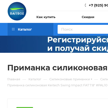
+7 (925) 9
Как купить
Скидки
Каталог
Приманка силиконовая K
—
—
—
Главная
Каталог
Силиконовые приманки
Сили
Приманка силиконовая Keitech Swing Impact FAT 7.8" #PAL10