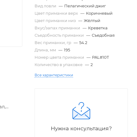
Вид ловли
—
Пелагический джиг
Цвет приманки верх
—
Коричневый
Цвет приманки низ
—
Жёлтый
Вкус/запах приманки
—
Креветка
Съедобность приманки
—
Съедобная
Вес приманки, гр
—
54.2
Длина, мм
—
195
Номер цвета приманки
—
PAL#10T
Количество в упаковке
—
2
Все характеристики
ал,
юцию
х
Нужна консультация?
х. Этот