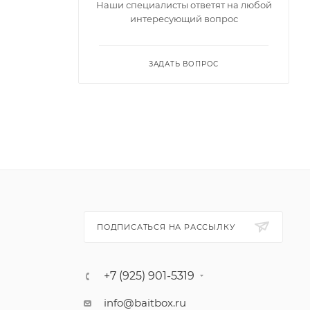
татам.
Наши специалисты ответят на любой
интересующий вопрос
и
ЗАДАТЬ ВОПРОС
шумовой
том для
антом,
аке,
,
ПОДПИСАТЬСЯ НА РАССЫЛКУ
ы
+7 (925) 901-5319
info@baitbox.ru