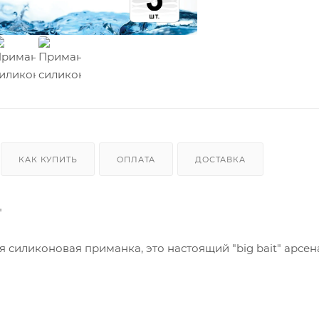
КАК КУПИТЬ
ОПЛАТА
ДОСТАВКА
"
ая силиконовая приманка, это настоящий "big bait" арсен
земпляров хищной рыбы. Она представляет собой эвол
иченную в размерах и дополненную рядом конструктивны
екательность и эффективность в самых сложных условия