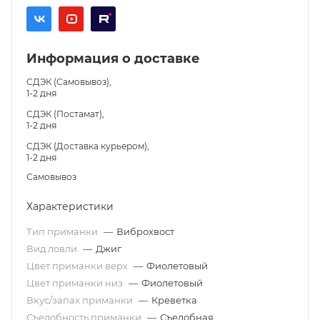
Информация о доставке
СДЭК (Самовывоз),
1-2 дня
СДЭК (Постамат),
1-2 дня
СДЭК (Доставка курьером),
1-2 дня
Самовывоз
Характеристики
Тип приманки
—
Виброхвост
Вид ловли
—
Джиг
Цвет приманки верх
—
Фиолетовый
Цвет приманки низ
—
Фиолетовый
Вкус/запах приманки
—
Креветка
Съедобность приманки
—
Съедобная