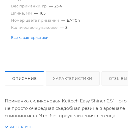
Вес приманки, гр
—
23.4
Длина, мм
—
165
Номер цвета приманки
—
EA#04
Количество в упаковке
—
3
Все характеристики
ОПИСАНИЕ
ХАРАКТЕРИСТИКИ
ОТЗЫВЫ
Приманка силиконовая Keitech Easy Shiner 6.5" – это
не просто очередная съедобная резина в арсенале
спиннингиста. Это, без преувеличения, легенда,
зарекомендовавшая себя как уловистая приманка
для различных видов хищной рыбы, и особенно