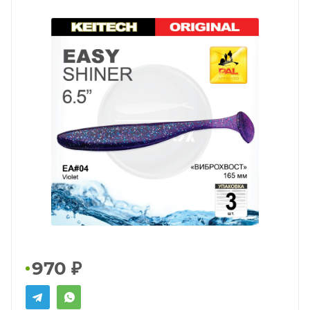
970
₽