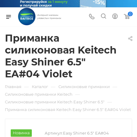
0
Интернет-магазин
уловистых приманок
Приманка
силиконовая Keitech
Easy Shiner 6.5"
EA#04 Violet
—
—
—
Главная
Каталог
Силиконовые приманки
—
Силиконовые приманки Keitech
—
Силиконовые приманки Keitech Easy Shiner 6.5"
Приманка силиконовая Keitech Easy Shiner 6.5" EA#04 Violet
Новинка
Артикул:
Easy Shiner 6.5" EA#04