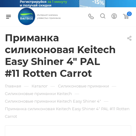
0
Интернет-магазин
уловистых приманок
Приманка
силиконовая Keitech
Easy Shiner 4" PAL
#11 Rotten Carrot
—
—
—
Главная
Каталог
Силиконовые приманки
—
Силиконовые приманки Keitech
—
Силиконовые приманки Keitech Easy Shiner 4"
Приманка силиконовая Keitech Easy Shiner 4" PAL #11 Rotten
Carrot