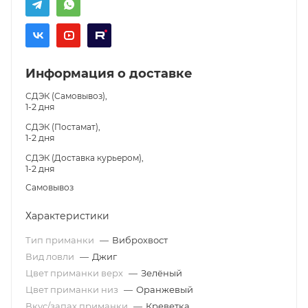
Информация о доставке
СДЭК (Самовывоз),
1-2 дня
СДЭК (Постамат),
1-2 дня
СДЭК (Доставка курьером),
1-2 дня
Самовывоз
Характеристики
Тип приманки
—
Виброхвост
Вид ловли
—
Джиг
Цвет приманки верх
—
Зелёный
Цвет приманки низ
—
Оранжевый
Вкус/запах приманки
—
Креветка