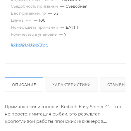
Съедобность приманки
—
Съедобная
Вес приманки, гр
—
5.3
Длина, мм
—
100
Номер цвета приманки
—
EA#11T
Количество в упаковке
—
7
Все характеристики
ОПИСАНИЕ
ХАРАКТЕРИСТИКИ
ОТЗЫВЫ
Приманка силиконовая Keitech Easy Shiner 4" - это
не просто имитация рыбки, это результат
кропотливой работы японских инженеров,
направленной на создание совершенной приманки