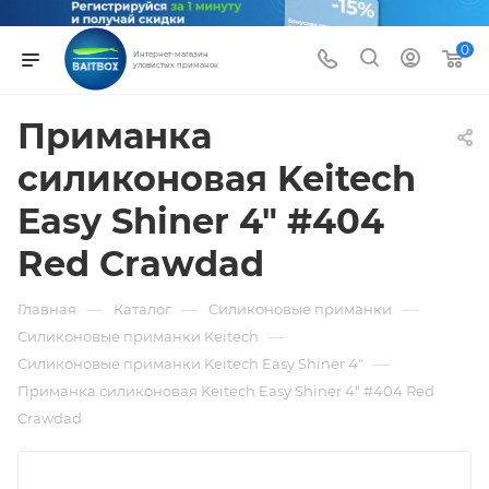
0
Интернет-магазин
уловистых приманок
Приманка
силиконовая Keitech
Easy Shiner 4" #404
Red Crawdad
—
—
—
Главная
Каталог
Силиконовые приманки
—
Силиконовые приманки Keitech
—
Силиконовые приманки Keitech Easy Shiner 4"
Приманка силиконовая Keitech Easy Shiner 4" #404 Red
Crawdad