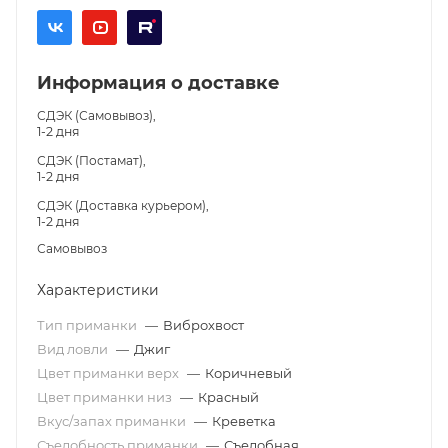
Информация о доставке
СДЭК (Самовывоз),
1-2 дня
СДЭК (Постамат),
1-2 дня
СДЭК (Доставка курьером),
1-2 дня
Самовывоз
Характеристики
Тип приманки
—
Виброхвост
Вид ловли
—
Джиг
Цвет приманки верх
—
Коричневый
Цвет приманки низ
—
Красный
Вкус/запах приманки
—
Креветка
Съедобность приманки
—
Съедобная