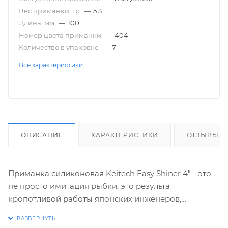
Вес приманки, гр
—
5.3
Длина, мм
—
100
Номер цвета приманки
—
404
Количество в упаковке
—
7
Все характеристики
ОПИСАНИЕ
ХАРАКТЕРИСТИКИ
ОТЗЫВЫ
Приманка силиконовая Keitech Easy Shiner 4" - это
не просто имитация рыбки, это результат
кропотливой работы японских инженеров,
направленной на создание совершенной приманки
для хищной рыбы. Её обтекаемая форма и