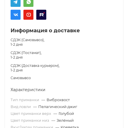
Информация о доставке
СДЭК (Самовывоз),
1-2 дня
СДЭК (Постамат),
1-2 дня
СДЭК (Доставка курьером),
1-2 дня
Самовывоз
Характеристики
Тип приманки
—
Виброхвост
Вид ловли
—
Пелагический джиг
Цвет приманки верх
—
Голубой
Цвет приманки низ
—
Зелёный
Вкус/запах приманки
—
Креветка