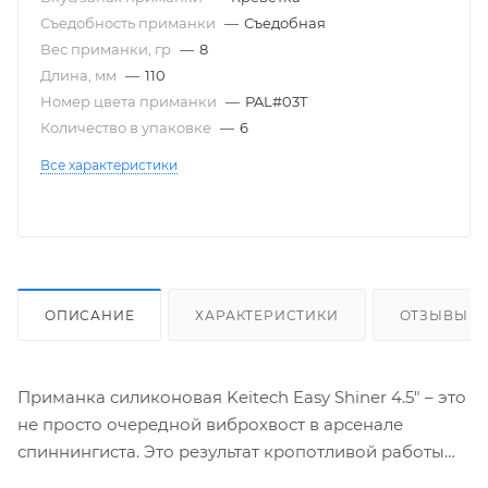
Съедобность приманки
—
Съедобная
Вес приманки, гр
—
8
Длина, мм
—
110
Номер цвета приманки
—
PAL#03T
Количество в упаковке
—
6
Все характеристики
ОПИСАНИЕ
ХАРАКТЕРИСТИКИ
ОТЗЫВЫ
Приманка силиконовая Keitech Easy Shiner 4.5" – это
не просто очередной виброхвост в арсенале
спиннингиста. Это результат кропотливой работы
японских инженеров, стремящихся создать