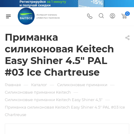
0
Интернет-магазин
уловистых приманок
Приманка
силиконовая Keitech
Easy Shiner 4.5" PAL
#03 Ice Chartreuse
—
—
—
Главная
Каталог
Силиконовые приманки
—
Силиконовые приманки Keitech
—
Силиконовые приманки Keitech Easy Shiner 4,5"
Приманка силиконовая Keitech Easy Shiner 4.5" PAL #03 Ice
Chartreuse