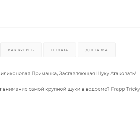
КАК КУПИТЬ
ОПЛАТА
ДОСТАВКА
: Силиконовая Приманка, Заставляющая Щуку Атаковать!
внимание самой крупной щуки в водоеме? Frapp Tricky T
ого спиннингиста?