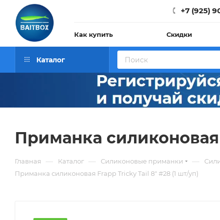
+7 (925) 9
Как купить
Скидки
Каталог
Приманка силиконовая Fr
—
—
—
Главная
Каталог
Силиконовые приманки
Сил
Приманка силиконовая Frapp Tricky Tail 8" #28 (1 шт/уп)