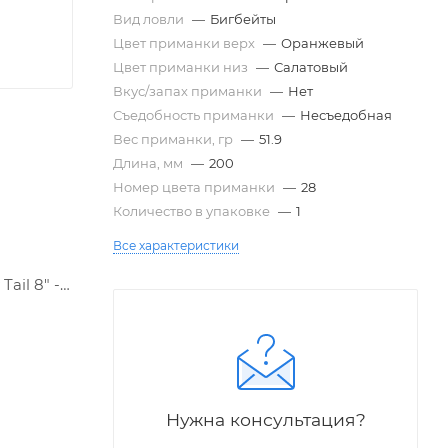
Вид ловли
—
Бигбейты
Цвет приманки верх
—
Оранжевый
Цвет приманки низ
—
Салатовый
Вкус/запах приманки
—
Нет
Съедобность приманки
—
Несъедобная
Вес приманки, гр
—
51.9
Длина, мм
—
200
Номер цвета приманки
—
28
Количество в упаковке
—
1
Все характеристики
ail 8" -
Нужна консультация?