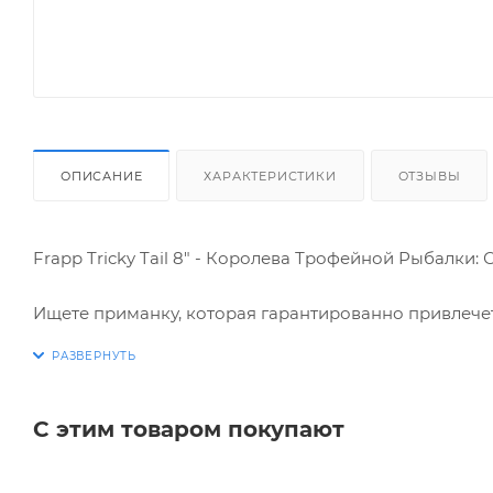
ОПИСАНИЕ
ХАРАКТЕРИСТИКИ
ОТЗЫВЫ
Frapp Tricky Tail 8" - Королева Трофейной Рыбалки
Ищете приманку, которая гарантированно привлечет 
это ваш секретный козырь в борьбе за трофей!
Почему Tricky Tail 8" незаменима в арсенале опытн
С этим товаром покупают