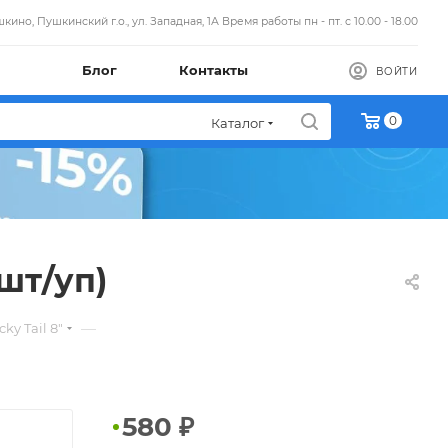
кино, Пушкинский г.о., ул. Западная, 1А Время работы пн - пт. с 10.00 - 18.00
Блог
Контакты
ВОЙТИ
0
Каталог
 шт/уп)
—
y Tail 8"
580
₽