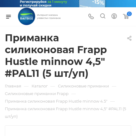
0
Интернет-магазин
уловистых приманок
Приманка
силиконовая Frapp
Hustle minnow 4,5"
#PAL11 (5 шт/уп)
—
—
—
Главная
Каталог
Силиконовые приманки
—
Силиконовые приманки Frapp
—
Приманка силиконовая Frapp Hustle minnow 4.5"
Приманка силиконовая Frapp Hustle minnow 4,5" #PAL11 (5
шт/уп)