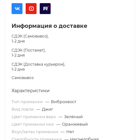
Информация о доставке
СДЭК (Самовывоз),
1-2 дня
СДЭК (Постамат),
1-2 дня
СДЭК (Доставка курьером),
1-2 дня
Самовывоз
Характеристики
Тип приманки
—
Виброхвост
Вид ловли
—
Джиг
Цвет приманки верх
—
Зелёный
Цвет приманки низ
—
Оранжевый
Вкус/запах приманки
—
Нет
Съедобность приманки
—
Несъедобная