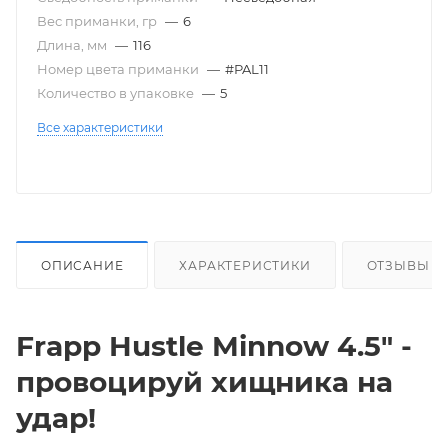
Вес приманки, гр
—
6
Длина, мм
—
116
Номер цвета приманки
—
#PAL11
Количество в упаковке
—
5
Все характеристики
ОПИСАНИЕ
ХАРАКТЕРИСТИКИ
ОТЗЫВЫ
Frapp Hustle Minnow 4.5" -
провоцируй хищника на
удар!