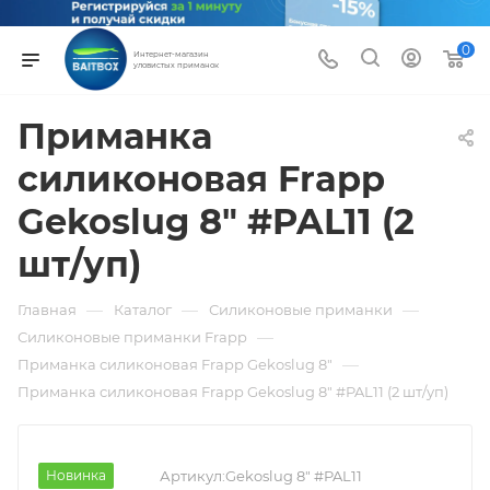
0
Интернет-магазин
уловистых приманок
Приманка
силиконовая Frapp
Gekoslug 8" #PAL11 (2
шт/уп)
—
—
—
Главная
Каталог
Силиконовые приманки
—
Силиконовые приманки Frapp
—
Приманка силиконовая Frapp Gekoslug 8"
Приманка силиконовая Frapp Gekoslug 8" #PAL11 (2 шт/уп)
Новинка
Артикул:
Gekoslug 8" #PAL11