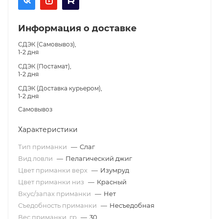
Информация о доставке
СДЭК (Самовывоз),
1-2 дня
СДЭК (Постамат),
1-2 дня
СДЭК (Доставка курьером),
1-2 дня
Самовывоз
Характеристики
Тип приманки
—
Слаг
Вид ловли
—
Пелагический джиг
Цвет приманки верх
—
Изумруд
Цвет приманки низ
—
Красный
Вкус/запах приманки
—
Нет
Съедобность приманки
—
Несъедобная
Вес приманки, гр
—
30