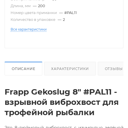
Длина, мм
—
200
Номер цвета приманки
—
#PAL11
Количество в упаковке
—
2
Все характеристики
ОПИСАНИЕ
ХАРАКТЕРИСТИКИ
ОТЗЫВЫ
Frapp Gekoslug 8" #PAL11 -
взрывной виброхвост для
трофейной рыбалки
Это 8-дюймовый виброхвост с изумрудно зелёной