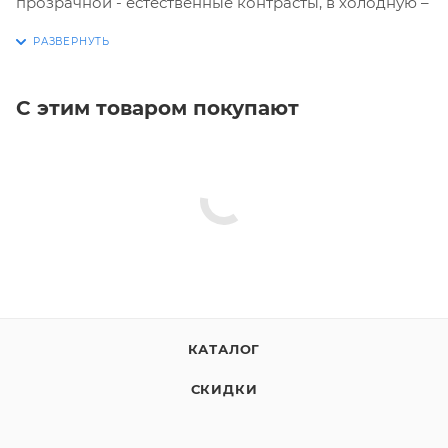
прозрачной - естественные контрасты, в холодную –
медленные рывки, в тёплую - агрессивные «рывок-
пауза». Этот виброхвост - ключ к трофею для профи.
С этим товаром покупают
КАТАЛОГ
СКИДКИ