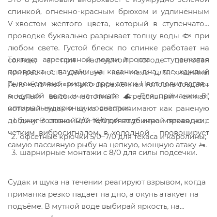
спинкой, огненно-красным брюхом и удлинённым
V-хвостом жёлтого цвета, который в ступенчатой
проводке буквально разрывает толщу воды 🐟 при
любом свете. Густой блеск по спинке работает на
Тактика агрессивной ловли проста - ступенчатая
солнце, а при пасмурной погоде цветовая
проводка с паузами на касание дна, где каждый
контрастность действует как маяк для хищника.
рывок словно «рисует» трек атаки. Цвет ловит взгляд
Тело «ёлочкой» и ярко выраженная головка создают
в мутной воде и на закате 🌊. Для приманки 8"
мощный высокочастотный агрессивный сигнал,
оптимальны крючки и оснастки:
который судак и щука воспринимают как раненую
добычу. В спокойной тёплой воде игра мягкая, но с
джиг-головки 12/0–16/0 для глубинной проводки;
четким вибросигналом, в холодной - провоцирует
офсетные крючки 5/0–7/0 для техаса и каролины;
самую пассивную рыбу на цепкую, мощную атаку 🚤.
шарнирные монтажи с 8/0 для силы подсечки.
Судак и щука на течении реагируют взрывом, когда
приманка резко падает на дно, а окунь атакует на
подъёме. В мутной воде выбирай яркость, на