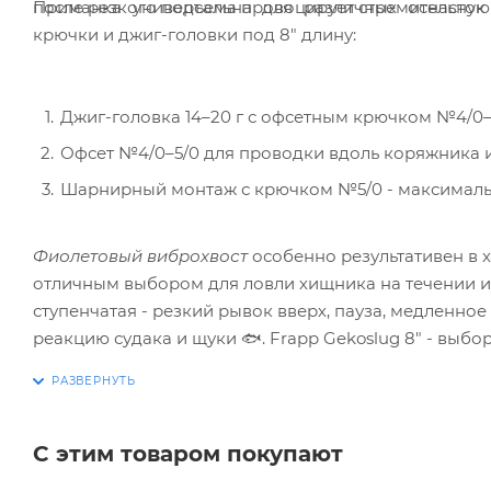
Приманка универсальна для различных оснасток
после резкого подъема провоцирует стремительную 
крючки и джиг-головки под 8" длину:
Джиг-головка 14–20 г с офсетным крючком №4/0–5
Офсет №4/0–5/0 для проводки вдоль коряжника и
Шарнирный монтаж с крючком №5/0 - максимальн
Фиолетовый виброхвост
особенно результативен в 
отличным выбором для ловли хищника на течении и
ступенчатая - резкий рывок вверх, пауза, медленное
реакцию судака и щуки 🐟. Frapp Gekoslug 8" - выб
поклевки.
С этим товаром покупают