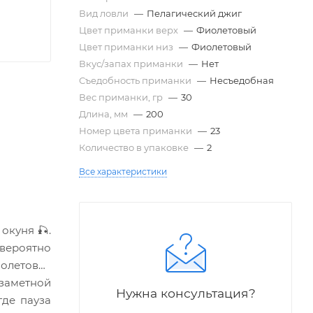
Вид ловли
—
Пелагический джиг
Цвет приманки верх
—
Фиолетовый
Цвет приманки низ
—
Фиолетовый
Вкус/запах приманки
—
Нет
Съедобность приманки
—
Несъедобная
Вес приманки, гр
—
30
Длина, мм
—
200
Номер цвета приманки
—
23
Количество в упаковке
—
2
Все характеристики
окуня 🎣.
вероятно
иолетовая
 заметной
Нужна консультация?
где пауза