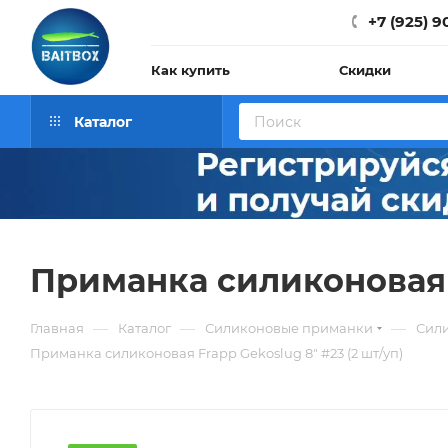
+7 (925) 9
Как купить
Скидки
Каталог
Приманка силиконовая F
—
—
—
Главная
Каталог
Силиконовые приманки
Сил
Приманка силиконовая Frapp Gekoslug 8" #23 (2 шт/уп)