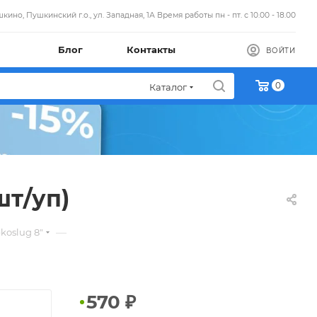
кино, Пушкинский г.о., ул. Западная, 1А Время работы пн - пт. с 10.00 - 18.00
Блог
Контакты
ВОЙТИ
0
Каталог
шт/уп)
—
koslug 8"
570
₽