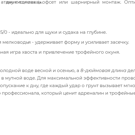
 - джиг-головка, офсет или шарнирный монтаж. Опт
атаку хищника 🚤.
/0 - идеально для щуки и судака на глубине.
 мелководья - удерживает форму и усиливает засечку.
ая игра хвоста и привлечение трофейного окуня.
холодной воде весной и осенью, а
8-дюймовая длина
дел
 в мутной воде. Для максимальной эффективности пров
 опускание к дну, где каждый удар о грунт вызывает мг
ор профессионала, который ценит адреналин и трофейны