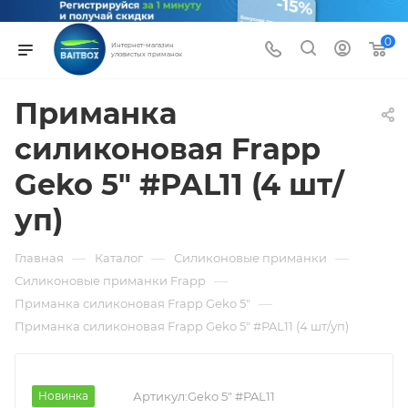
0
Интернет-магазин
уловистых приманок
Приманка
силиконовая Frapp
Geko 5" #PAL11 (4 шт/
уп)
—
—
—
Главная
Каталог
Силиконовые приманки
—
Силиконовые приманки Frapp
—
Приманка силиконовая Frapp Geko 5"
Приманка силиконовая Frapp Geko 5" #PAL11 (4 шт/уп)
Новинка
Артикул:
Geko 5" #PAL11