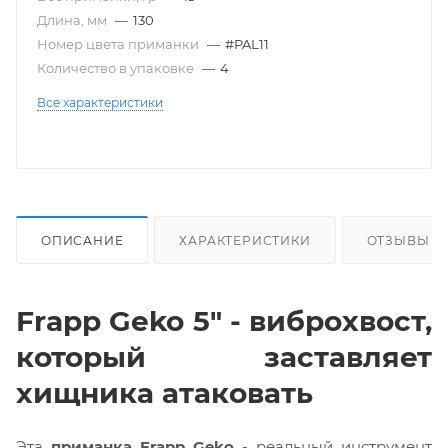
Длина, мм
—
130
Номер цвета приманки
—
#PAL11
Количество в упаковке
—
4
Все характеристики
ОПИСАНИЕ
ХАРАКТЕРИСТИКИ
ОТЗЫВЫ
Frapp Geko 5" - виброхвост,
который заставляет
хищника атаковать
Эта
приманка Frapp Geko
- реальный инструмент