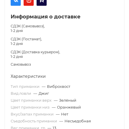
Информация о доставке
СДЭК (Самовывоз),
1-2 дня
СДЭК (Постамат),
1-2 дня
СДЭК (Доставка курьером),
1-2 дня
Самовывоз
Характеристики
Тип приманки
—
Виброхвост
Вид ловли
—
Джиг
Цвет приманки верх
—
Зелёный
Цвет приманки низ
—
Оранжевый
Вкус/запах приманки
—
Нет
Съедобность приманки
—
Несъедобная
Вес приманки, гр
—
13