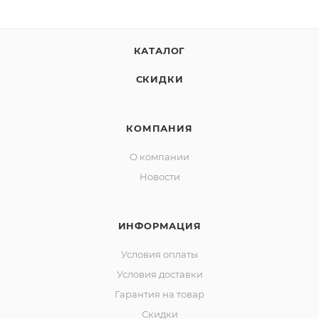
максимально активирует хвост, провоцируя
хищника на мгновенную атаку.
Frapp Geko купить
КАТАЛОГ
стоит профессионалам, которые ценят контроль над
проводкой и хотят видеть каждый удар хищника
СКИДКИ
под катушку .
КОМПАНИЯ
О компании
Новости
ИНФОРМАЦИЯ
Условия оплаты
Условия доставки
Гарантия на товар
Скидки