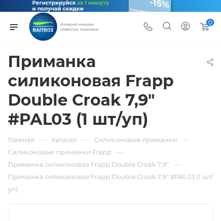
0
Интернет-магазин
уловистых приманок
Приманка
силиконовая Frapp
Double Croak 7,9"
#PAL03 (1 шт/уп)
—
—
—
Главная
Каталог
Силиконовые приманки
—
Силиконовые приманки Frapp
—
Приманка силиконовая Frapp Double Croak 7,9"
Приманка силиконовая Frapp Double Croak 7,9" #PAL03 (1 шт/
уп)