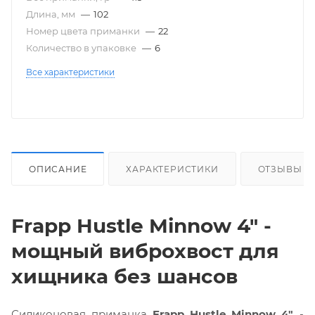
Длина, мм
—
102
Номер цвета приманки
—
22
Количество в упаковке
—
6
Все характеристики
ОПИСАНИЕ
ХАРАКТЕРИСТИКИ
ОТЗЫВЫ
Frapp Hustle Minnow 4" -
мощный виброхвост для
хищника без шансов
Силиконовая приманка
Frapp Hustle Minnow 4"
-