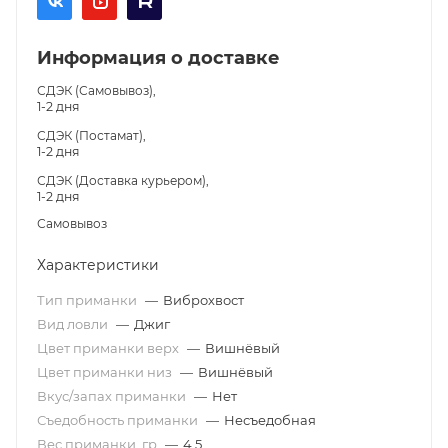
Информация о доставке
СДЭК (Самовывоз),
1-2 дня
СДЭК (Постамат),
1-2 дня
СДЭК (Доставка курьером),
1-2 дня
Самовывоз
Характеристики
Тип приманки
—
Виброхвост
Вид ловли
—
Джиг
Цвет приманки верх
—
Вишнёвый
Цвет приманки низ
—
Вишнёвый
Вкус/запах приманки
—
Нет
Съедобность приманки
—
Несъедобная
Вес приманки, гр
—
4.5