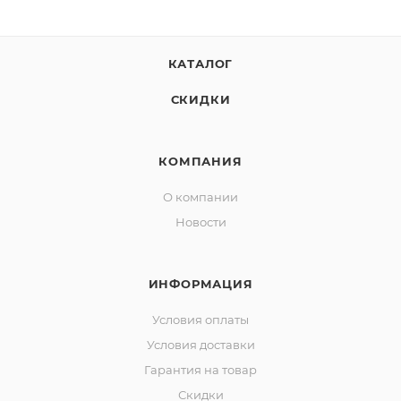
воде.
Если цель - крупная щука на глубинах или судак на
КАТАЛОГ
свалах, этот виброхвост станет вашим главным
оружием. Настоящий инструмент
СКИДКИ
профессионального спиннингиста, где каждая
проводка - вызов хищнику.
КОМПАНИЯ
О компании
Новости
ИНФОРМАЦИЯ
Условия оплаты
Условия доставки
Гарантия на товар
Скидки