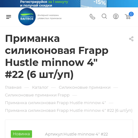
0
Интернет-магазин
уловистых приманок
Приманка
силиконовая Frapp
Hustle minnow 4"
#22 (6 шт/уп)
—
—
—
Главная
Каталог
Силиконовые приманки
—
Силиконовые приманки Frapp
—
Приманка силиконовая Frapp Hustle minnow 4"
Приманка силиконовая Frapp Hustle minnow 4" #22 (6 шт/уп)
Новинка
Артикул:
Hustle minnow 4" #22