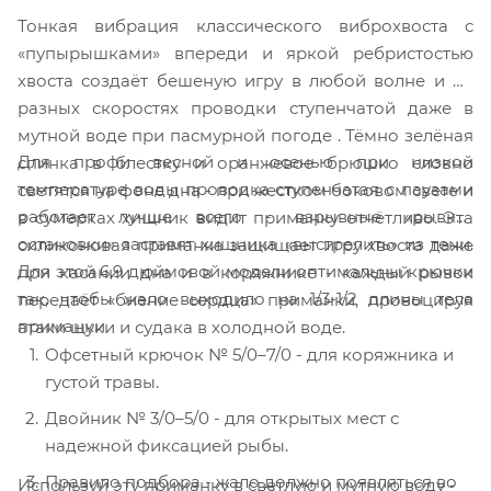
Тонкая вибрация классического виброхвоста с
«пупырышками» впереди и яркой ребристостью
хвоста создаёт бешеную игру в любой волне и на
разных скоростях проводки ступенчатой даже в
мутной воде при пасмурной погоде . Тёмно зелёная
Для профи весной и осенью при низкой
спинка в блестку и оранжевое брюшко словно
температуре воды проводка ступенчатая с паузами
светятся на фоне дна - при жестком боковом свете и
работает лучше всего - взрывные «рывки-
в сумерках хищник видит приманку отчётливо. Эта
остановки» заставят хищника «выстрелить» из тени.
силиконовая приманка защищает игру хвоста даже
Для этой 6,9 дюймовой модели оптимальны крючки
при касании дна и в коряжнике - каждый рывок
так, чтобы жало выходило на 1/3-1/2 длины тела
передаёт «биение сердца» приманки, провоцируя
приманки
атаки щуки и судака в холодной воде.
Офсетный крючок № 5/0–7/0 - для коряжника и
густой травы.
Двойник № 3/0–5/0 - для открытых мест с
надежной фиксацией рыбы.
Правило подбора - жало должно появляться во
Используй эту приманку в светлую и мутную воду -