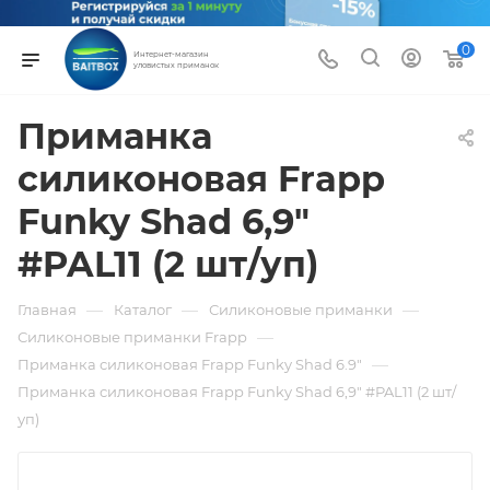
0
Интернет-магазин
уловистых приманок
Приманка
силиконовая Frapp
Funky Shad 6,9"
#PAL11 (2 шт/уп)
—
—
—
Главная
Каталог
Силиконовые приманки
—
Силиконовые приманки Frapp
—
Приманка силиконовая Frapp Funky Shad 6.9"
Приманка силиконовая Frapp Funky Shad 6,9" #PAL11 (2 шт/
уп)