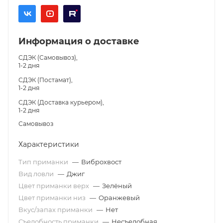
Информация о доставке
СДЭК (Самовывоз),
1-2 дня
СДЭК (Постамат),
1-2 дня
СДЭК (Доставка курьером),
1-2 дня
Самовывоз
Характеристики
Тип приманки
—
Виброхвост
Вид ловли
—
Джиг
Цвет приманки верх
—
Зелёный
Цвет приманки низ
—
Оранжевый
Вкус/запах приманки
—
Нет
Съедобность приманки
—
Несъедобная