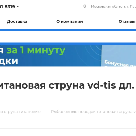
01-5319
Московская область, г. Пуш
Доставка
О компании
Отзывы
новая струна vd-tis дл. 25
—
и струна титановые
Рыболовные поводок титановая струна vd-tis