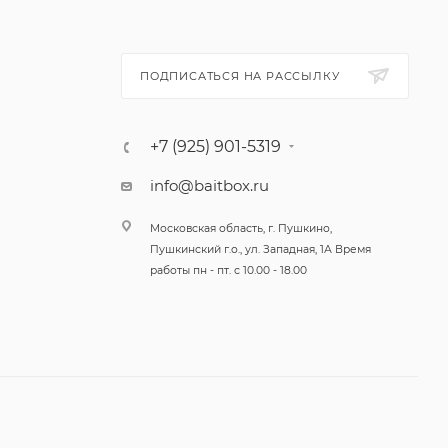
ли
е
вки.
тельно
ПОДПИСАТЬСЯ НА РАССЫЛКУ
+7 (925) 901-5319
ие с
info@baitbox.ru
 менять
нтируют,
Московская область, г. Пушкино,
Пушкинский г.о., ул. Западная, 1А Время
работы пн - пт. с 10.00 - 18.00
ке
бастых
офее.