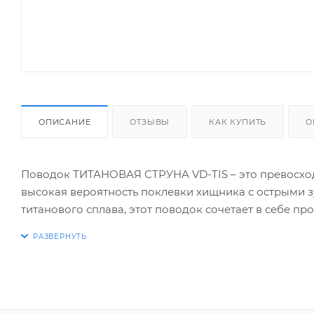
ОПИСАНИЕ
ОТЗЫВЫ
КАК КУПИТЬ
О
Поводок ТИТАНОВАЯ СТРУНА VD-TIS – это превосход
высокая вероятность поклевки хищника с острыми з
титанового сплава, этот поводок сочетает в себе про
долговечность и надежность в самых экстремальных 
практически не имеет памяти формы, что предотвр
сохраняя естественность проводки приманки.