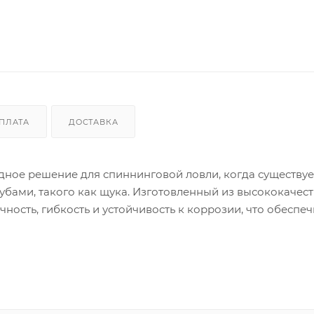
ПЛАТА
ДОСТАВКА
ное решение для спиннинговой ловли, когда существуе
убами, такого как щука. Изготовленный из высококачес
чность, гибкость и устойчивость к коррозии, что обеспеч
условиях. В отличие от стальных поводков, титановая ст
ащает ее деформацию и скручивание после поимки рыбы