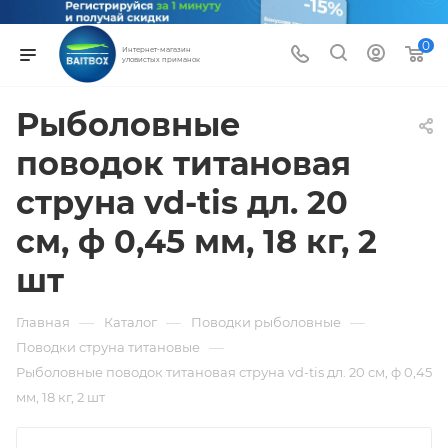
0
Интернет-магазин
уловистых приманок
Рыболовные
поводок титановая
струна vd-tis дл. 20
см, ф 0,45 мм, 18 кг, 2
шт
—
—
—
Главная
Каталог
Поводки рыболовные
—
Поводки струна титановые
Рыболовные поводок титановая струна vd-tis дл. 20 см, ф 0,45
мм, 18 кг, 2 шт